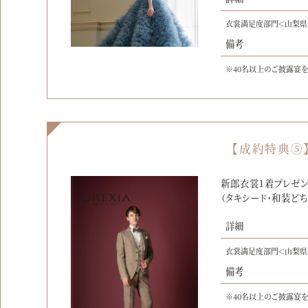
衣裳満足度部門＜山梨県
備考
※40名以上のご披露宴
【成約特典⑤
新郎衣裳1着プレゼン
（タキシード・和装どち
詳細
衣裳満足度部門＜山梨県
備考
※40名以上のご披露宴