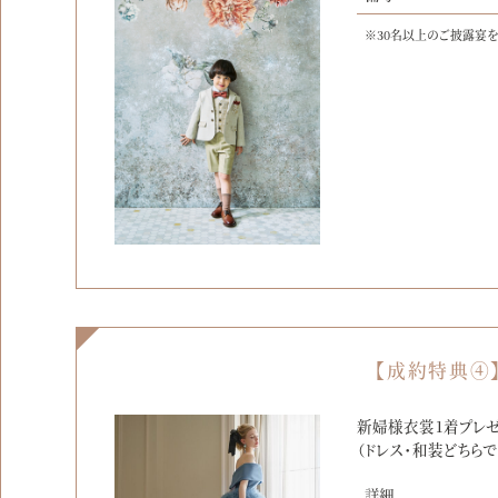
※30名以上のご披露宴
【成約特典④
新婦様衣裳1着プレゼ
（ドレス・和装どちらで
詳細