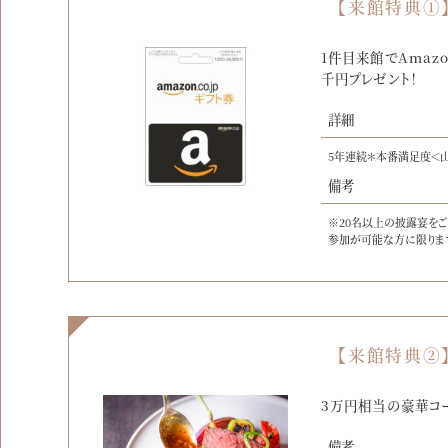
【来館特典①
1件目来館でAmaz
千円プレゼント！
詳細
5年連続＊本番満足度＜
備考
※20名以上の披露宴を
参加が可能な方に限りま
【来館特典②
3万円相当の豪華コ
備考