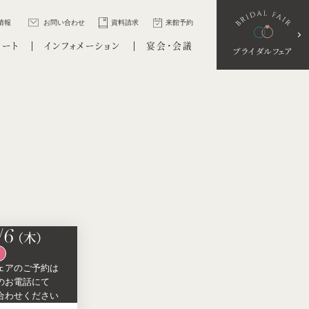
情報
お問い合わせ
資料請求
来館予約
ポート
インフォメーション
宴会・会議
ブライダルフェア
/6
（木）
ェアの
ご予約は
の
お電話にて
合わせください