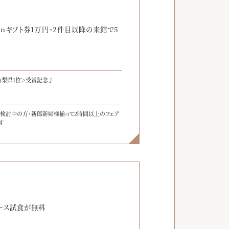
】
onギフト券1万円・2件目以降の来館で5
山梨県1位＞受賞記念♪
ご検討中の方・新郎新婦様揃って2時間以上のフェア
す
】
ース試食が無料