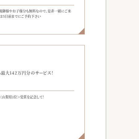
親御様やお子様分も無料なので、是非一緒にご来
チは5日前までにご予約下さい
】
最大142万円分のサービス！
＜山梨県1位＞受賞を記念して！