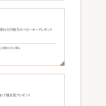
】
】約4万円相当のベビーカープレゼント
をご成約の方に限る
】
】お子様衣裳プレゼント