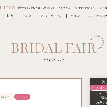
4-1000
営業時間：
9：00〜18：00（無休）
アクセス
ご参列の皆さまへ
お得
料理
ドレス
ホスピタリティ
プラン
パーティレ
ブライダルフェア
8
イチオシ
このフ
5:30～
イチオシ
下記
お問い