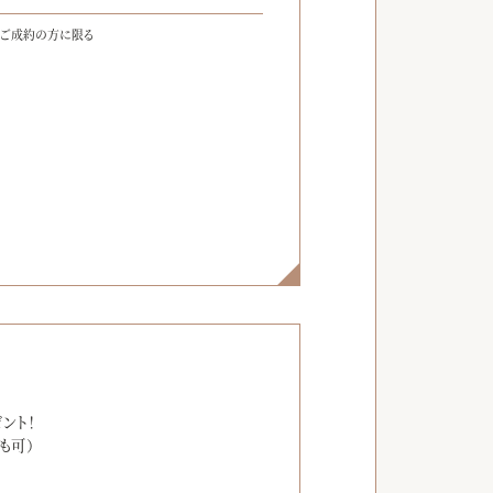
をご成約の方に限る
】
ント！
も可）