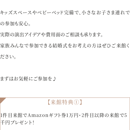
資料請求
お問い合わせ
キッズスペースやベビーベッド完備で、小さなお子さま連れで
の参加も安心。
実際の演出アイデアや費用面のご相談も承ります。
ベルクラシック甲府
家族みんなで参加できる結婚式をお考えの方はぜひご来館く
山梨県甲府市丸の内1-1-17
ださい。
055-254-1000
Tel.
まずはお気軽にご参加を♪
営業時間：
9：00〜18：00（無休）
【来館特典①】
1件目来館でAmazonギフト券1万円・2件目以降の来館で5
千円プレゼント！