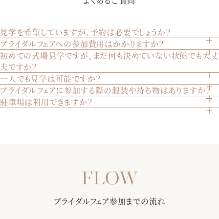
よくあるご質問
な自然光が、花嫁様をより美しく魅せる。聖歌隊による生
歌・生演奏が荘厳な雰囲気を創り出します。某有名映画でも
使われた大聖堂を是非体験して下さい。
見学を希望していますが、予約は必要でしょうか？
ブライダルフェアへの参加費用はかかりますか？
はい、見学は完全予約制です。ウェブサイトのブライダルフ
初めての式場見学ですが、まだ何も決めていない状態でも大丈
いいえ、参加は無料です。どなたでも気軽にご参加いただけ
【黒毛和牛コース 忘れられない美食を体験】「あの味が忘れ
ェアページから、または電話でご予約いただけます。
夫ですか？
ます。
られない」と絶賛される美食は、ゲスト想いのおふたりにぴ
一人でも見学は可能ですか？
もちろん大丈夫です。初めての見学やまだ決めていない方も
ったり。季節毎に旬の食材を取り入れる、ゲスト様への最上
ブライダルフェアに参加する際の服装や持ち物はありますか？
はい、お一人でもご見学いただけます。ご家族やご兄弟との
多くいらっしゃいます。実際の会場を見てイメージを膨らま
級のおもてなしをご堪能下さい。
駐車場は利用できますか？
特に指定はございません。普段着でお越しいただければ結構
見学も歓迎いたします。
せることは重要です。安心してお越しください。
はい、200台収容可能な駐車場をご用意しております。ご自
です。
【おふたりらしい会場のイメージをご提案】専属のプランナ
由にご利用ください。
ーが写真などで挙式当日のイメージを膨らませながら会場を
アクセス情報はこちらご確認ください
ご案内。当日の流れをお伝えしながら、会場ごとのパーティ
【選べる多彩なバリエーション】定番から最新トレンドまで
ースタイルもご提案します!
さまざまな商品をご紹介！フレンチ・和・和洋折衷からお選
び頂ける料理はゲストからも大好評♪料理長との打ち合わせで
甲府駅徒歩3分・無料駐車場（200台）で全ゲスト様に安心◎
おふたりだけのオリジナルメニューも！
ブライダルフェア参加までの流れ
更に全館バリアフリー・親族控室・ゲスト控室・着付室（ヘ
アメイク・着付美容師もご用意）など完備し、ふたりにもゲ