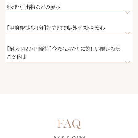
料理・引出物などの展示
【甲府駅徒歩3分】好立地で県外ゲストも安心
【最大142万円優待】今ならふたりに嬉しい限定特典
ご案内♪
【選べる多彩なパーティー会場】完成したばかりの披露宴会
場にて、誰よりも早く披露宴を体験していただきます。演出
【初めての来館におすすめ★7000組を見届けた安心の総合式
や雰囲気で選べる3つの会場を、ゲストの方々の気持ちになり
場】お見積りや会場の空き状況、演出・進行など何でもご相
きって至上の空間を体感してください♪
談お待ちしております！おふたりとゲストの事を一番に考え
【純白大聖堂で挙式体験】ステンドグラスから射し込む温か
てご提案させていただきます。是非お気軽にご相談下さい。