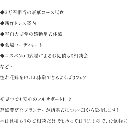
資料請求
お問い合わせ
◆3万円相当の豪華コース試食
◆新作ドレス案内
◆純白大聖堂の感動挙式体験
ベルクラシック甲府
◆会場コーディネート
山梨県甲府市丸の内1-1-17
◆コスパNo.1式場によるお見積もり相談会
055-254-1000
Tel.
など…
憧れ花嫁をFULL体験できるよくばりフェア！
営業時間：
9：00〜18：00（無休）
初見学でも安心のフルサポート付♪
経験豊富なプランナーが結婚式について1から伝授します！
＊お見積もりのご相談だけでも承っておりますので、お気軽に