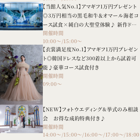
【当館人気No.1】アマギフ1万円プレゼント
◎3万円相当の黒毛和牛＆オマール海老コ
ース試食×純白の大聖堂体験♪ 新作ドレ
開催時間
スの試着や3タイプの会場案内など、憧れ
10:00～/15:00～
花嫁FULL体験BIGフェア！
【衣裳満足度No.1】アマギフ1万円プレゼン
ト◎韓国ドレスなど300着以上から試着可
能♪豪華コース試食付き
開催時間
09:00～
【NEW】フォトウエディング&挙式のみ相談
会 お得な成約特典付き♪
開催時間
14:00～/15:00～/16:00～/17:00～/18:00