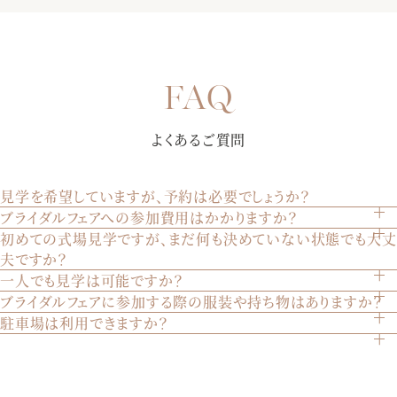
【初めての来館におすすめ★7000組を見届けた安心の総合式
場】お見積りや会場の空き状況、演出・進行など何でもご相
談お待ちしております！おふたりとゲストの事を一番に考え
【純白大聖堂で挙式体験】ステンドグラスから射し込む温か
てご提案させていただきます。是非お気軽にご相談下さい。
よくあるご質問
な自然光が、花嫁様をより美しく魅せる。聖歌隊による生
歌・生演奏が荘厳な雰囲気を創り出します。某有名映画でも
【選べる多彩なパーティー会場】完成したばかりの披露宴会
使われた大聖堂を是非体験して下さい。
見学を希望していますが、予約は必要でしょうか？
場にて、誰よりも早く披露宴を体験していただきます。演出
ブライダルフェアへの参加費用はかかりますか？
はい、見学は完全予約制です。ウェブサイトのブライダルフ
や雰囲気で選べる3つの会場を、ゲストの方々の気持ちになり
初めての式場見学ですが、まだ何も決めていない状態でも大丈
いいえ、参加は無料です。どなたでも気軽にご参加いただけ
【黒毛和牛コース 忘れられない美食を体験】「あの味が忘れ
ェアページから、または電話でご予約いただけます。
きって至上の空間を体感してください♪
夫ですか？
ます。
られない」と絶賛される美食は、ゲスト想いのおふたりにぴ
一人でも見学は可能ですか？
もちろん大丈夫です。初めての見学やまだ決めていない方も
ったり。季節毎に旬の食材を取り入れる、ゲスト様への最上
ブライダルフェアに参加する際の服装や持ち物はありますか？
はい、お一人でもご見学いただけます。ご家族やご兄弟との
多くいらっしゃいます。実際の会場を見てイメージを膨らま
級のおもてなしをご堪能下さい。
駐車場は利用できますか？
特に指定はございません。普段着でお越しいただければ結構
見学も歓迎いたします。
せることは重要です。安心してお越しください。
はい、200台収容可能な駐車場をご用意しております。ご自
です。
【おふたりらしい会場のイメージをご提案】専属のプランナ
由にご利用ください。
ーが写真などで挙式当日のイメージを膨らませながら会場を
アクセス情報はこちらご確認ください