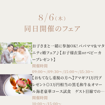
8/6
（木）
同日開催のフェア
お子さまと一緒に参加OK！パパママ＆マタ
ニティ婚フェア♪【お子様衣裳orベビーカ
ープレゼント】
開催時間
09:00～/09:30～/15:00～/15:30～
【おもてなし重視の方へ】アマギフ1万円プ
レゼント◎3万円相当の黒毛和牛＆オマー
ル海老豪華コース試食 ゲスト目線での会
開催時間
場見学も♪
10:00～/15:00～