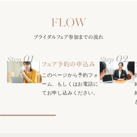
ご案内。当日の流れをお伝えしながら、会場ごとのパーティ
【選べる多彩なバリエーション】定番から最新トレンドまで
ースタイルもご提案します!
さまざまな商品をご紹介！フレンチ・和・和洋折衷からお選
び頂ける料理はゲストからも大好評♪料理長との打ち合わせで
甲府駅徒歩3分・無料駐車場（200台）で全ゲスト様に安心◎
おふたりだけのオリジナルメニューも！
ブライダルフェア参加までの流れ
更に全館バリアフリー・親族控室・ゲスト控室・着付室（ヘ
アメイク・着付美容師もご用意）など完備し、ふたりにもゲ
ストにも負担を掛けない設備が充実
01
02
Step
Step
クチコミで本番満足度1位・衣装満足度1位・コストパフォー
フェア予約の申込み
マンス部門1位の式場に選ばれた同会場。素敵な結婚式をお得
【口コミで衣裳満足度1位の式場★県内最大級衣裳サロンをご
に叶える特典も充実♪お気軽にプランナーにお問い合わせくだ
このページから予約フォ
案内】自由に選べる圧巻の300着。全国約40のグループ式場
さい。
から取り寄せ可能＆新たに話題の韓国ドレスや人気ブランド
ーム、もしくはお電話に
ドレスも入荷！おふたりの運命の1着が見つかります♪
てお申し込みください。