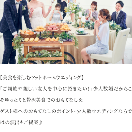
アクセス
プライバシーポリシー
ご参列の皆さまへ
採用情報
ご不明な点やご相談など、
お気軽にお問い合わせください
【美食を楽しむアットホームウエディング】
「ご親族や親しい友人を中心に招きたい！」少人数婚だからこ
そゆったりと贅沢美食でのおもてなしを。
ブライダルフェア
来館予約
ゲスト様へのおもてなしのポイント・少人数ウエディングならで
はの演出もご提案♪