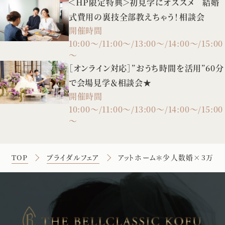
＜HP限定特典＞初見学にオススメ 結婚
式費用の裏技全部教えちゃう！相談会
開催時間
10:00～/11:00～/13:00～/14:00～/15:00
～
［オンライン対応］”おうち時間を活用”60分
で会場見学＆相談会★
開催時間
10:00～/11:00～/13:00～/14:00～/15:00
～
TOP
ブライダルフェア
アットホーム＊少人数婚×3万