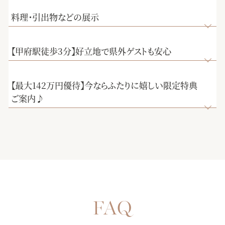
料理・引出物などの展示
【甲府駅徒歩3分】好立地で県外ゲストも安心
【最大142万円優待】今ならふたりに嬉しい限定特典
ご案内♪
【選べる多彩なパーティー会場】完成したばかりの披露宴会
場にて、誰よりも早く披露宴を体験していただきます。演出
【初めての来館におすすめ★7000組を見届けた安心の総合式
や雰囲気で選べる3つの会場を、ゲストの方々の気持ちになり
場】お見積りや会場の空き状況、演出・進行など何でもご相
【純白大聖堂で挙式体験】ステンドグラスから射し込む温か
きって至上の空間を体感してください♪
談お待ちしております！おふたりとゲストの事を一番に考え
な自然光が、花嫁様をより美しく魅せる。聖歌隊による生
てご提案させていただきます。是非お気軽にご相談下さい。