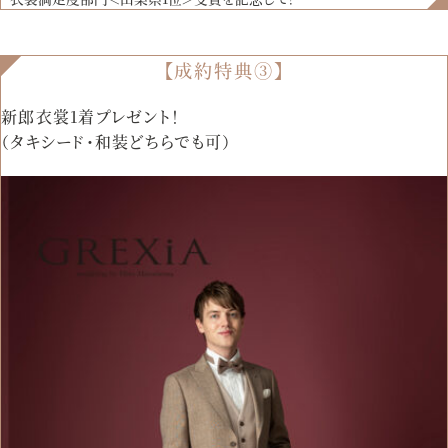
【成約特典③】
新郎衣裳1着プレゼント！
（タキシード・和装どちらでも可）