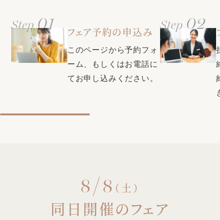
アメイク・着付美容師もご用意）など完備し、ふたりにもゲ
ストにも負担を掛けない設備が充実
01
02
Step
Step
クチコミで本番満足度1位・衣装満足度1位・コストパフォー
フェア予約の申込み
マンス部門1位の式場に選ばれた同会場。素敵な結婚式をお得
【口コミで衣裳満足度1位の式場★県内最大級衣裳サロンをご
に叶える特典も充実♪お気軽にプランナーにお問い合わせくだ
このページから予約フォ
案内】自由に選べる圧巻の300着。全国約40のグループ式場
さい。
から取り寄せ可能＆新たに話題の韓国ドレスや人気ブランド
ーム、もしくはお電話に
ドレスも入荷！おふたりの運命の1着が見つかります♪
てお申し込みください。
8/8
（土）
同日開催のフェア