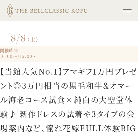
8/8
TOP
ブライダルフェア
（土）
挙式
パーティレポート
開催時間
10:00～/15:00～
披露宴
少人数ウェディング
【当館人気No.1】アマギフ1万円プレゼ
料理
フォトウェディング
ント◎3万円相当の黒毛和牛＆オマー
ドレス
インフォメーション
ル海老コース試食×純白の大聖堂体
ホスピタリティ
宴会・会議
験♪ 新作ドレスの試着や3タイプの会
プラン
場案内など、憧れ花嫁FULL体験BIG