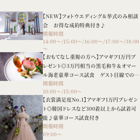
【NEW】フォトウエディング&挙式のみ相談
会 お得な成約特典付き♪
開催時間
14:00～/15:00～/16:00～/17:00～/18:00
～
【おもてなし重視の方へ】アマギフ1万円プ
レゼント◎3万円相当の黒毛和牛＆オマー
ル海老豪華コース試食 ゲスト目線での会
開催時間
場見学も♪
10:00～/15:00～
【衣裳満足度No.1】アマギフ1万円プレゼン
ト◎韓国ドレスなど300着以上から試着可
能♪豪華コース試食付き
開催時間
09:00～