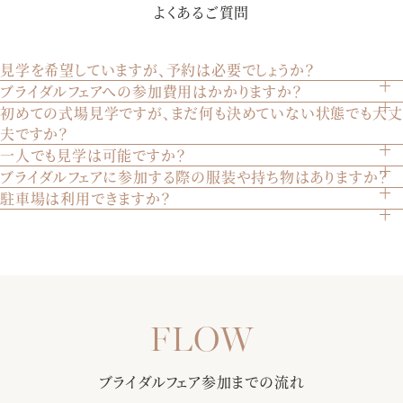
よくあるご質問
歌・生演奏が荘厳な雰囲気を創り出します。某有名映画でも
使われた大聖堂を是非体験して下さい。
見学を希望していますが、予約は必要でしょうか？
ブライダルフェアへの参加費用はかかりますか？
はい、見学は完全予約制です。ウェブサイトのブライダルフ
初めての式場見学ですが、まだ何も決めていない状態でも大丈
いいえ、参加は無料です。どなたでも気軽にご参加いただけ
【黒毛和牛コース 忘れられない美食を体験】「あの味が忘れ
ェアページから、または電話でご予約いただけます。
夫ですか？
ます。
られない」と絶賛される美食は、ゲスト想いのおふたりにぴ
一人でも見学は可能ですか？
もちろん大丈夫です。初めての見学やまだ決めていない方も
ったり。季節毎に旬の食材を取り入れる、ゲスト様への最上
ブライダルフェアに参加する際の服装や持ち物はありますか？
はい、お一人でもご見学いただけます。ご家族やご兄弟との
多くいらっしゃいます。実際の会場を見てイメージを膨らま
級のおもてなしをご堪能下さい。
駐車場は利用できますか？
特に指定はございません。普段着でお越しいただければ結構
見学も歓迎いたします。
せることは重要です。安心してお越しください。
はい、200台収容可能な駐車場をご用意しております。ご自
です。
【おふたりらしい会場のイメージをご提案】専属のプランナ
由にご利用ください。
ーが写真などで挙式当日のイメージを膨らませながら会場を
アクセス情報はこちらご確認ください
ご案内。当日の流れをお伝えしながら、会場ごとのパーティ
【選べる多彩なバリエーション】定番から最新トレンドまで
ースタイルもご提案します!
さまざまな商品をご紹介！フレンチ・和・和洋折衷からお選
び頂ける料理はゲストからも大好評♪料理長との打ち合わせで
甲府駅徒歩3分・無料駐車場（200台）で全ゲスト様に安心◎
おふたりだけのオリジナルメニューも！
ブライダルフェア参加までの流れ
更に全館バリアフリー・親族控室・ゲスト控室・着付室（ヘ