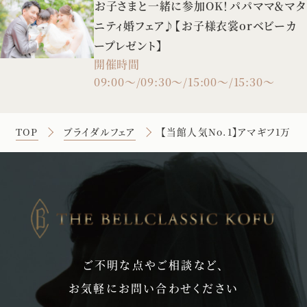
お子さまと一緒に参加OK！パパママ＆マタ
ニティ婚フェア♪【お子様衣裳orベビーカ
ープレゼント】
開催時間
09:00～/09:30～/15:00～/15:30～
TOP
ブライダルフェア
【当館人気No.1】アマギフ1
ご不明な点やご相談など、
お気軽にお問い合わせください