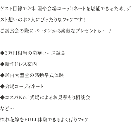
資料請求
お問い合わせ
ゲスト目線でお料理や会場コーディネートを堪能できるため、ゲ
スト想いのお2人にぴったりなフェアです！
ご試食会の際にバーテンから素敵なプレゼントも…！？
ベルクラシック甲府
◆3万円相当の豪華コース試食
山梨県甲府市丸の内1-1-17
055-254-1000
◆新作ドレス案内
Tel.
◆純白大聖堂の感動挙式体験
営業時間：
9：00〜18：00（無休）
◆会場コーディネート
◆コスパNo.1式場によるお見積もり相談会
など…
憧れ花嫁をFULL体験できるよくばりフェア！