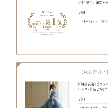
＜HP限定＞総額から
詳細
コストパフォーマンス部門
【成約特典②
新婦様衣裳1着プレゼ
（ドレス・和装どちらで
詳細
衣裳満足度部門＜山梨県