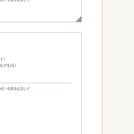
】
ト！
らでも可）
1位＞受賞を記念して！