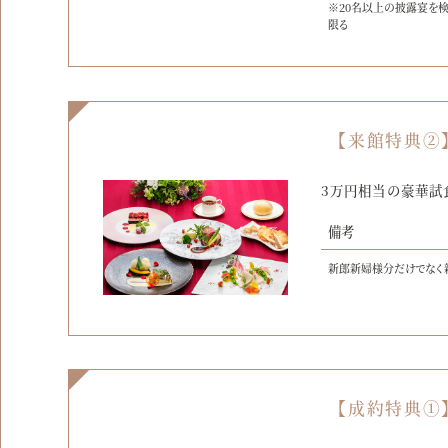
※20名以上の披露宴を
限る
【来館特典②
3万円相当の豪華試
備考
新郎新婦様分だけでなく
【成約特典①