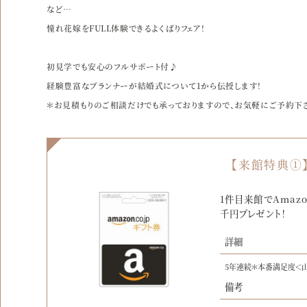
など…
憧れ花嫁をFULL体験できるよくばりフェア！
初見学でも安心のフルサポート付♪
経験豊富なプランナーが結婚式について1から伝授します！
＊お見積もりのご相談だけでも承っておりますので、お気軽にご予約下
【来館特典①
1件目来館でAmaz
千円プレゼント！
詳細
5年連続＊本番満足度＜
備考