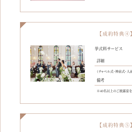
【成約特典④
挙式料サービス
詳細
（チャペル式・神前式・人
備考
※40名以上のご披露宴
【成約特典⑤