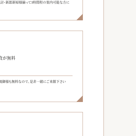
検討・新郎新婦様揃って3時間程の案内可能な方に
】
食が無料
親御様も無料なので、是非一緒にご来館下さい
】