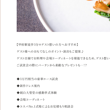
【甲府駅徒歩3分＊ゲスト想いの方へおすすめ】
ゲスト様へのおもてなしのポイント・演出もご提案♪
ゲスト目線でお料理や会場コーディネートを堪能できるため、ゲスト想い
ご試食会の際にバーテンから素敵なプレゼントも…！？
◆3万円相当の豪華コース試食
◆新作ドレス案内
◆純白大聖堂の感動挙式体験
◆会場コーディネート
◆コスパNo.1式場によるお見積もり相談会