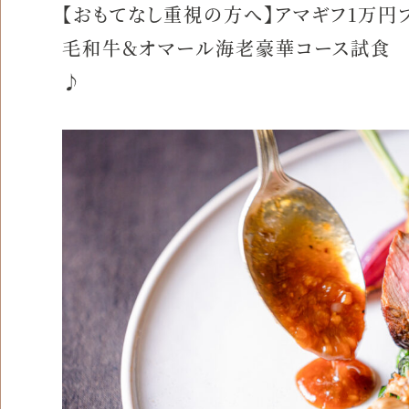
【おもてなし重視の方へ】アマギフ1万円
毛和牛＆オマール海老豪華コース試食 
♪