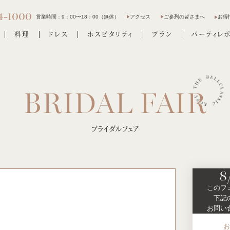
4-1000
営業時間：
9：00〜18：00（無休）
アクセス
ご参列の皆さまへ
お得
料理
ドレス
ホスピタリティ
プラン
パーティレ
ブライダルフェア
8
このフ
下記
お問い