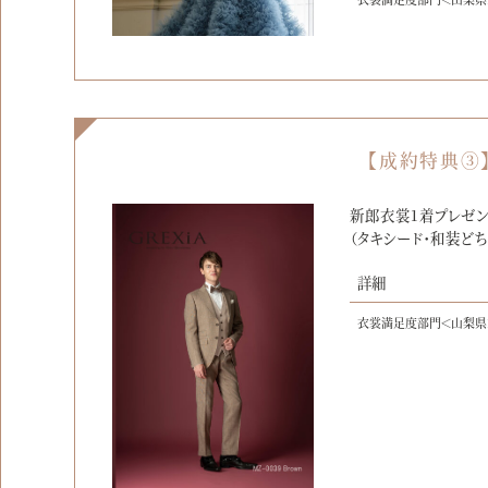
【成約特典③
新郎衣裳1着プレゼン
（タキシード・和装どち
詳細
衣裳満足度部門＜山梨県