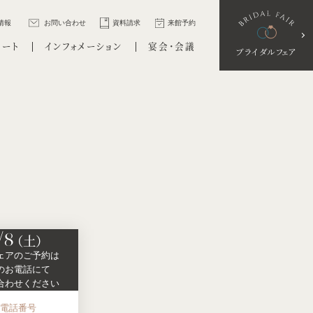
情報
お問い合わせ
資料請求
来館予約
ポート
インフォメーション
宴会・会議
ブライダルフェア
/8
（土）
ェアの
ご予約は
の
お電話にて
合わせください
お電話番号