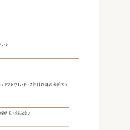
さい♪
】
onギフト券1万円・2件目以降の来館で5
山梨県1位＞受賞記念♪