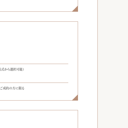
】
前式から選択可能）
をご成約の方に限る
】