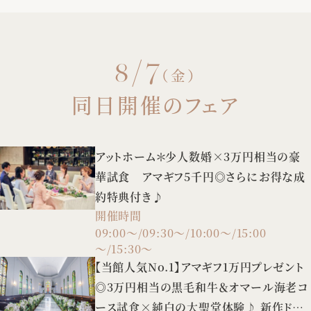
8/7
（金）
同日開催のフェア
アットホーム＊少人数婚×3万円相当の豪
華試食 アマギフ5千円◎さらにお得な成
約特典付き♪
開催時間
09:00～/09:30～/10:00～/15:00
～/15:30～
【当館人気No.1】アマギフ1万円プレゼント
◎3万円相当の黒毛和牛＆オマール海老コ
ース試食×純白の大聖堂体験♪ 新作ドレ