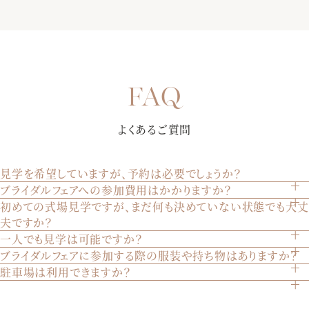
【選べる多彩なパーティー会場】完成したばかりの披露宴会
場にて、誰よりも早く披露宴を体験していただきます。演出
【初めての来館におすすめ★7000組を見届けた安心の総合式
や雰囲気で選べる3つの会場を、ゲストの方々の気持ちになり
場】お見積りや会場の空き状況、演出・進行など何でもご相
きって至上の空間を体感してください♪
談お待ちしております！おふたりとゲストの事を一番に考え
【純白大聖堂で挙式体験】ステンドグラスから射し込む温か
てご提案させていただきます。是非お気軽にご相談下さい。
よくあるご質問
な自然光が、花嫁様をより美しく魅せる。聖歌隊による生
歌・生演奏が荘厳な雰囲気を創り出します。某有名映画でも
使われた大聖堂を是非体験して下さい。
見学を希望していますが、予約は必要でしょうか？
ブライダルフェアへの参加費用はかかりますか？
はい、見学は完全予約制です。ウェブサイトのブライダルフ
初めての式場見学ですが、まだ何も決めていない状態でも大丈
いいえ、参加は無料です。どなたでも気軽にご参加いただけ
【黒毛和牛コース*忘れられない美食を体験】「あの味が忘れ
ェアページから、または電話でご予約いただけます。
夫ですか？
ます。
られない」と絶賛される美食は、ゲスト想いのおふたりにぴ
一人でも見学は可能ですか？
もちろん大丈夫です。初めての見学やまだ決めていない方も
ったり。季節毎に旬の食材を取り入れる、ゲスト様への最上
ブライダルフェアに参加する際の服装や持ち物はありますか？
はい、お一人でもご見学いただけます。ご家族やご兄弟との
多くいらっしゃいます。実際の会場を見てイメージを膨らま
級のおもてなしをご堪能下さい。
駐車場は利用できますか？
特に指定はございません。普段着でお越しいただければ結構
見学も歓迎いたします。
せることは重要です。安心してお越しください。
はい、200台収容可能な駐車場をご用意しております。ご自
です。
【おふたりらしい会場のイメージをご提案】専属のプランナ
由にご利用ください。