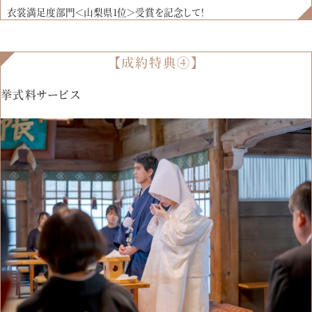
衣裳満足度部門＜山梨県1位＞受賞を記念して！
【成約特典④】
挙式料サービス