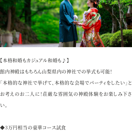
アクセス
プライバシーポリシー
ご参列の皆さまへ
採用情報
ご不明な点やご相談など、
【本格和婚もカジュアル和婚も♪】
お気軽にお問い合わせください
館内神殿はもちろん山梨県内の神社での挙式も可能！
「本格的な神社で挙げて、本格的な会場でパーティをしたい」と
お考えのお二人に！荘厳な雰囲気の神殿体験をお楽しみ下さ
ブライダルフェア
来館予約
い。
◆3万円相当の豪華コース試食