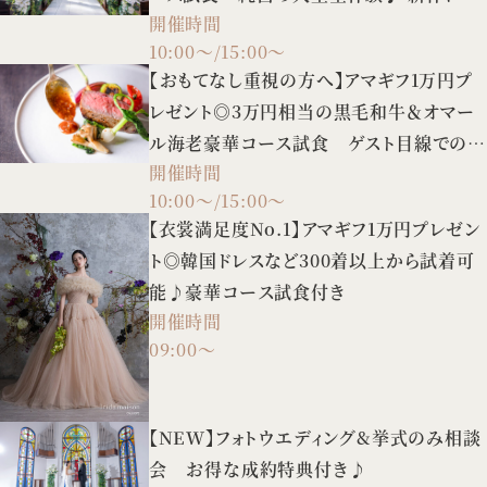
開催時間
スの試着や3タイプの会場案内など、憧れ
10:00～/15:00～
花嫁FULL体験BIGフェア！
【おもてなし重視の方へ】アマギフ1万円プ
レゼント◎3万円相当の黒毛和牛＆オマー
ル海老豪華コース試食 ゲスト目線での会
開催時間
場見学も♪
10:00～/15:00～
【衣裳満足度No.1】アマギフ1万円プレゼン
ト◎韓国ドレスなど300着以上から試着可
能♪豪華コース試食付き
開催時間
09:00～
【NEW】フォトウエディング&挙式のみ相談
会 お得な成約特典付き♪