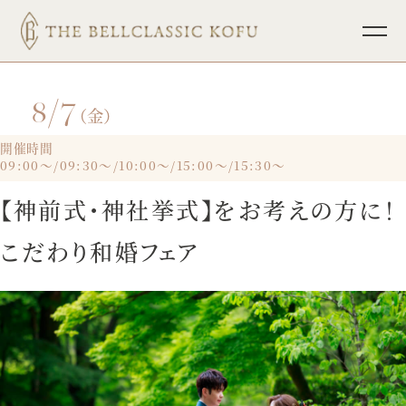
8/7
TOP
ブライダルフェア
（金）
挙式
パーティレポート
開催時間
09:00～/09:30～/10:00～/15:00～/15:30～
披露宴
少人数ウェディング
【神前式・神社挙式】をお考えの方に！
料理
フォトウェディング
こだわり和婚フェア
ドレス
インフォメーション
ホスピタリティ
宴会・会議
プラン