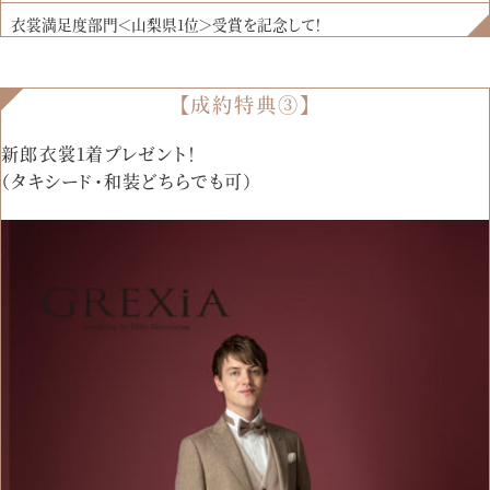
衣裳満足度部門＜山梨県1位＞受賞を記念して！
【成約特典③】
新郎衣裳1着プレゼント！
（タキシード・和装どちらでも可）