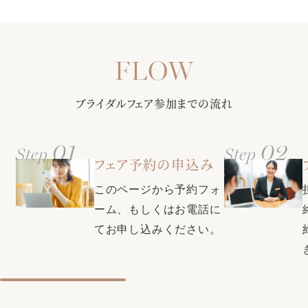
ーが写真などで挙式当日のイメージを膨らませながら会場を
アクセス情報はこちらご確認ください
ご案内。当日の流れをお伝えしながら、会場ごとのパーティ
【選べる多彩なバリエーション】定番から最新トレンドまで
ースタイルもご提案します!
さまざまな商品をご紹介！フレンチ・和・和洋折衷からお選
び頂ける料理はゲストからも大好評♪料理長との打ち合わせで
甲府駅徒歩3分・無料駐車場（200台）で全ゲスト様に安心◎
おふたりだけのオリジナルメニューも！
ブライダルフェア参加までの流れ
更に全館バリアフリー・親族控室・ゲスト控室・着付室（ヘ
アメイク・着付美容師もご用意）など完備し、ふたりにもゲ
ストにも負担を掛けない設備が充実
01
02
Step
Step
クチコミで本番満足度1位・衣装満足度1位・コストパフォー
フェア予約の申込み
マンス部門1位の式場に選ばれた同会場。素敵な結婚式をお得
【口コミで衣裳満足度1位の式場★県内最大級衣裳サロンをご
に叶える特典も充実♪お気軽にプランナーにお問い合わせくだ
このページから予約フォ
案内】自由に選べる圧巻の300着。全国約40のグループ式場
さい。
から取り寄せ可能＆新たに話題の韓国ドレスや人気ブランド
ーム、もしくはお電話に
ドレスも入荷！おふたりの運命の1着が見つかります♪
てお申し込みください。