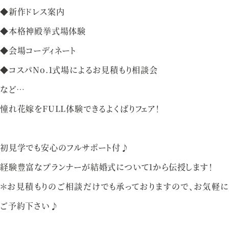
◆新作ドレス案内
資料請求
お問い合わせ
◆本格神殿挙式場体験
◆会場コーディネート
ベルクラシック甲府
◆コスパNo.1式場によるお見積もり相談会
など…
山梨県甲府市丸の内1-1-17
憧れ花嫁をFULL体験できるよくばりフェア！
055-254-1000
Tel.
営業時間：
9：00〜18：00（無休）
初見学でも安心のフルサポート付♪
経験豊富なプランナーが結婚式について1から伝授します！
＊お見積もりのご相談だけでも承っておりますので、お気軽に
ご予約下さい♪