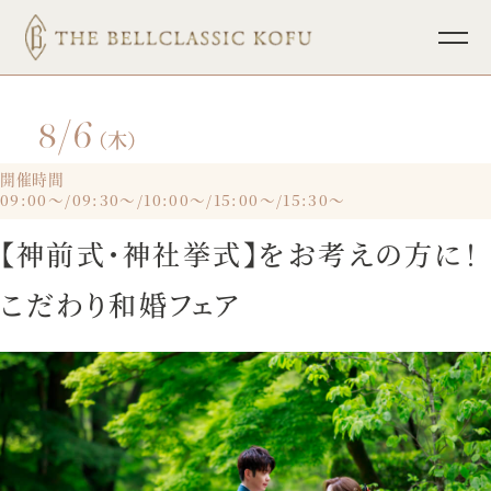
8/6
TOP
ブライダルフェア
（木）
挙式
パーティレポート
開催時間
09:00～/09:30～/10:00～/15:00～/15:30～
披露宴
少人数ウェディング
【神前式・神社挙式】をお考えの方に！
料理
フォトウェディング
こだわり和婚フェア
ドレス
インフォメーション
ホスピタリティ
宴会・会議
プラン