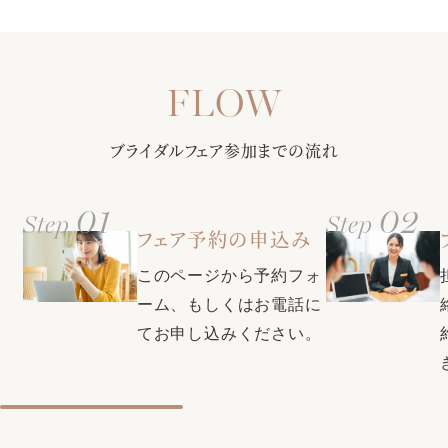
ーが写真などで挙式当日のイメージを膨らませながら会場を
アクセス情報はこちらご確認ください
ご案内。当日の流れをお伝えしながら、会場ごとのパーティ
【選べる多彩なバリエーション】定番から最新トレンドまで
ースタイルもご提案します!
さまざまな商品をご紹介！フレンチ・和・和洋折衷からお選
び頂ける料理はゲストからも大好評♪料理長との打ち合わせで
甲府駅徒歩3分・無料駐車場（200台）で全ゲスト様に安心◎
おふたりだけのオリジナルメニューも！
ブライダルフェア参加までの流れ
更に全館バリアフリー・親族控室・ゲスト控室・着付室（ヘ
アメイク・着付美容師もご用意）など完備し、ふたりにもゲ
ストにも負担を掛けない設備が充実
01
02
Step
Step
クチコミで本番満足度1位・衣装満足度1位・コストパフォー
フェア予約の申込み
マンス部門1位の式場に選ばれた同会場。素敵な結婚式をお得
【口コミで衣裳満足度1位の式場★県内最大級衣裳サロンをご
に叶える特典も充実♪お気軽にプランナーにお問い合わせくだ
このページから予約フォ
案内】自由に選べる圧巻の300着。全国約40のグループ式場
さい。
から取り寄せ可能＆新たに話題の韓国ドレスや人気ブランド
ーム、もしくはお電話に
ドレスも入荷！おふたりの運命の1着が見つかります♪
てお申し込みください。