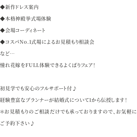
◆新作ドレス案内
資料請求
お問い合わせ
◆本格神殿挙式場体験
◆会場コーディネート
ベルクラシック甲府
◆コスパNo.1式場によるお見積もり相談会
など…
山梨県甲府市丸の内1-1-17
憧れ花嫁をFULL体験できるよくばりフェア！
055-254-1000
Tel.
営業時間：
9：00〜18：00（無休）
初見学でも安心のフルサポート付♪
経験豊富なプランナーが結婚式について1から伝授します！
＊お見積もりのご相談だけでも承っておりますので、お気軽に
ご予約下さい♪