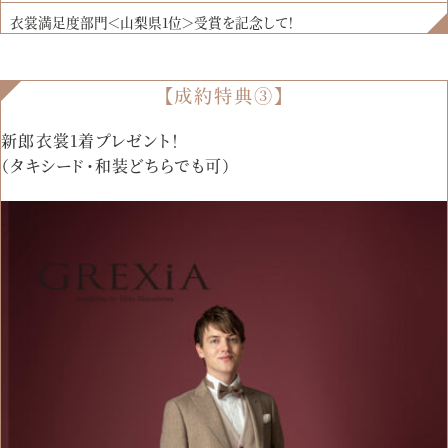
衣裳満足度部門＜山梨県1位＞受賞を記念して！
【成約特典③】
新郎衣裳1着プレゼント！
（タキシード・和装どちらでも可）