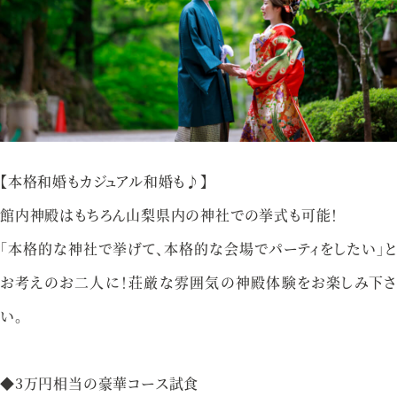
アクセス
プライバシーポリシー
ご参列の皆さまへ
採用情報
ご不明な点やご相談など、
【本格和婚もカジュアル和婚も♪】
お気軽にお問い合わせください
館内神殿はもちろん山梨県内の神社での挙式も可能！
「本格的な神社で挙げて、本格的な会場でパーティをしたい」と
お考えのお二人に！荘厳な雰囲気の神殿体験をお楽しみ下さ
ブライダルフェア
来館予約
い。
◆3万円相当の豪華コース試食