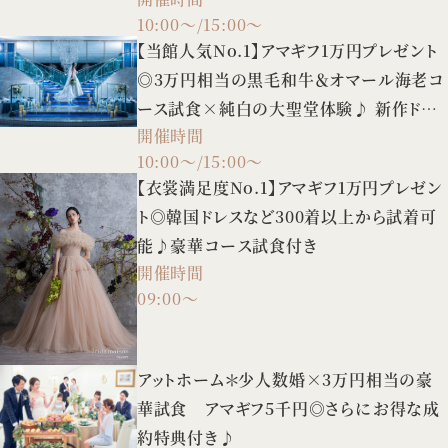
場見学も♪
10:00～/15:00～
【当館人気No.1】アマギフ1万円プレゼント
◎3万円相当の黒毛和牛＆オマール海老コ
ース試食×純白の大聖堂体験♪ 新作ドレ
開催時間
スの試着や3タイプの会場案内など、憧れ
10:00～/15:00～
花嫁FULL体験BIGフェア！
【衣裳満足度No.1】アマギフ1万円プレゼン
ト◎韓国ドレスなど300着以上から試着可
能♪豪華コース試食付き
開催時間
09:00～
アットホーム＊少人数婚×3万円相当の豪
華試食 アマギフ5千円◎さらにお得な成
約特典付き♪