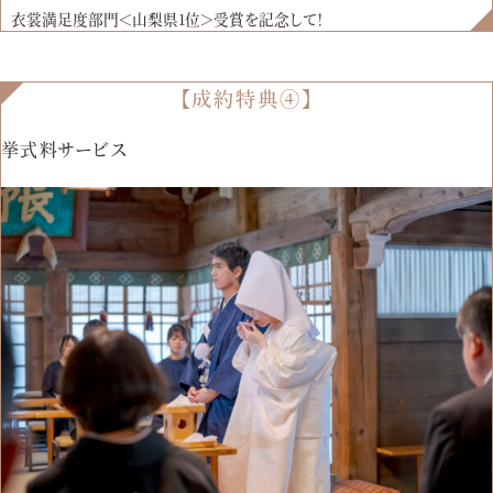
衣裳満足度部門＜山梨県1位＞受賞を記念して！
【成約特典④】
挙式料サービス