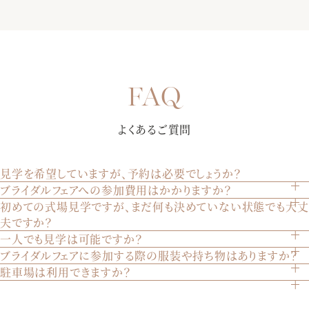
【選べる多彩なパーティー会場】完成したばかりの披露宴会
場にて、誰よりも早く披露宴を体験していただきます。演出
【初めての来館におすすめ★7000組を見届けた安心の総合式
や雰囲気で選べる3つの会場を、ゲストの方々の気持ちになり
場】お見積りや会場の空き状況、演出・進行など何でもご相
きって至上の空間を体感してください♪
談お待ちしております！おふたりとゲストの事を一番に考え
【純白大聖堂で挙式体験】ステンドグラスから射し込む温か
てご提案させていただきます。是非お気軽にご相談下さい。
よくあるご質問
な自然光が、花嫁様をより美しく魅せる。聖歌隊による生
歌・生演奏が荘厳な雰囲気を創り出します。某有名映画でも
使われた大聖堂を是非体験して下さい。
見学を希望していますが、予約は必要でしょうか？
ブライダルフェアへの参加費用はかかりますか？
はい、見学は完全予約制です。ウェブサイトのブライダルフ
初めての式場見学ですが、まだ何も決めていない状態でも大丈
いいえ、参加は無料です。どなたでも気軽にご参加いただけ
【黒毛和牛コース*忘れられない美食を体験】「あの味が忘れ
ェアページから、または電話でご予約いただけます。
夫ですか？
ます。
られない」と絶賛される美食は、ゲスト想いのおふたりにぴ
一人でも見学は可能ですか？
もちろん大丈夫です。初めての見学やまだ決めていない方も
ったり。季節毎に旬の食材を取り入れる、ゲスト様への最上
ブライダルフェアに参加する際の服装や持ち物はありますか？
はい、お一人でもご見学いただけます。ご家族やご兄弟との
多くいらっしゃいます。実際の会場を見てイメージを膨らま
級のおもてなしをご堪能下さい。
駐車場は利用できますか？
特に指定はございません。普段着でお越しいただければ結構
見学も歓迎いたします。
せることは重要です。安心してお越しください。
はい、200台収容可能な駐車場をご用意しております。ご自
です。
【おふたりらしい会場のイメージをご提案】専属のプランナ
由にご利用ください。