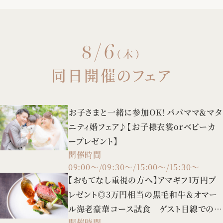
8/6
（木）
同日開催のフェア
お子さまと一緒に参加OK！パパママ＆マタ
ニティ婚フェア♪【お子様衣裳orベビーカ
ープレゼント】
開催時間
09:00～/09:30～/15:00～/15:30～
【おもてなし重視の方へ】アマギフ1万円プ
レゼント◎3万円相当の黒毛和牛＆オマー
ル海老豪華コース試食 ゲスト目線での会
開催時間