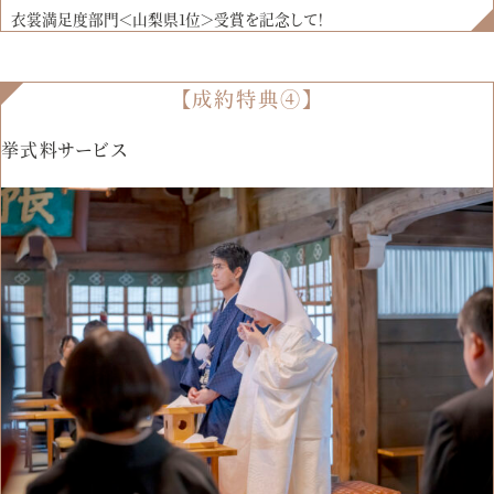
衣裳満足度部門＜山梨県1位＞受賞を記念して！
【成約特典④】
挙式料サービス