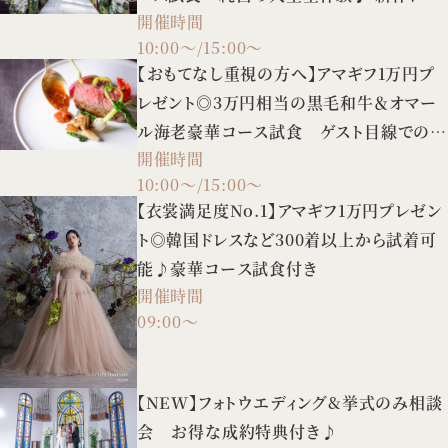
開催時間
スの試着や3タイプの会場案内など、憧れ
10:00～/15:00～
花嫁FULL体験BIGフェア！
【おもてなし重視の方へ】アマギフ1万円プ
レゼント◎3万円相当の黒毛和牛＆オマー
ル海老豪華コース試食 ゲスト目線での会
開催時間
場見学も♪
10:00～/15:00～
【衣裳満足度No.1】アマギフ1万円プレゼン
ト◎韓国ドレスなど300着以上から試着可
能♪豪華コース試食付き
開催時間
09:00～
【NEW】フォトウエディング&挙式のみ相談
会 お得な成約特典付き♪