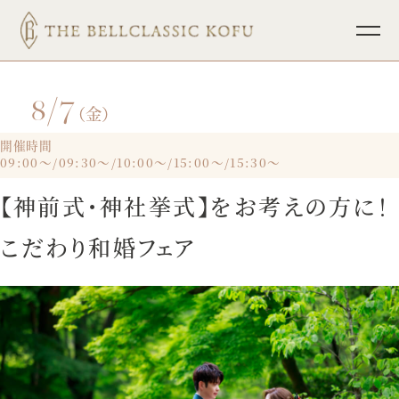
8/7
TOP
ブライダルフェア
（金）
挙式
パーティレポート
開催時間
09:00～/09:30～/10:00～/15:00～/15:30～
披露宴
少人数ウェディング
【神前式・神社挙式】をお考えの方に！
料理
フォトウェディング
こだわり和婚フェア
ドレス
インフォメーション
ホスピタリティ
宴会・会議
プラン