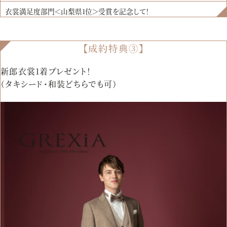
衣裳満足度部門＜山梨県1位＞受賞を記念して！
【成約特典③】
新郎衣裳1着プレゼント！
（タキシード・和装どちらでも可）