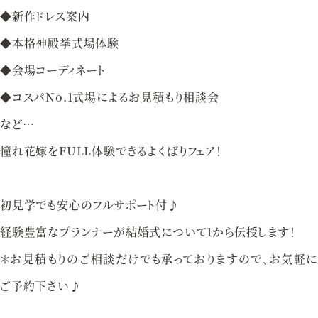
◆新作ドレス案内
資料請求
お問い合わせ
◆本格神殿挙式場体験
◆会場コーディネート
ベルクラシック甲府
◆コスパNo.1式場によるお見積もり相談会
など…
山梨県甲府市丸の内1-1-17
憧れ花嫁をFULL体験できるよくばりフェア！
055-254-1000
Tel.
営業時間：
9：00〜18：00（無休）
初見学でも安心のフルサポート付♪
経験豊富なプランナーが結婚式について1から伝授します！
＊お見積もりのご相談だけでも承っておりますので、お気軽に
ご予約下さい♪