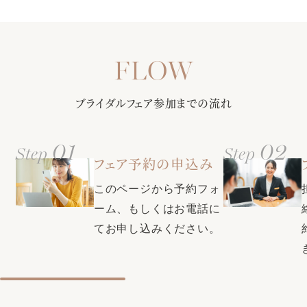
ーが写真などで挙式当日のイメージを膨らませながら会場を
アクセス情報はこちらご確認ください
ご案内。当日の流れをお伝えしながら、会場ごとのパーティ
【選べる多彩なバリエーション】定番から最新トレンドまで
ースタイルもご提案します!
さまざまな商品をご紹介！フレンチ・和・和洋折衷からお選
び頂ける料理はゲストからも大好評♪料理長との打ち合わせで
甲府駅徒歩3分・無料駐車場（200台）で全ゲスト様に安心◎
おふたりだけのオリジナルメニューも！
ブライダルフェア参加までの流れ
更に全館バリアフリー・親族控室・ゲスト控室・着付室（ヘ
アメイク・着付美容師もご用意）など完備し、ふたりにもゲ
ストにも負担を掛けない設備が充実
01
02
Step
Step
クチコミで本番満足度1位・衣装満足度1位・コストパフォー
フェア予約の申込み
マンス部門1位の式場に選ばれた同会場。素敵な結婚式をお得
【口コミで衣裳満足度1位の式場★県内最大級衣裳サロンをご
に叶える特典も充実♪お気軽にプランナーにお問い合わせくだ
このページから予約フォ
案内】自由に選べる圧巻の300着。全国約40のグループ式場
さい。
から取り寄せ可能＆新たに話題の韓国ドレスや人気ブランド
ーム、もしくはお電話に
ドレスも入荷！おふたりの運命の1着が見つかります♪
てお申し込みください。