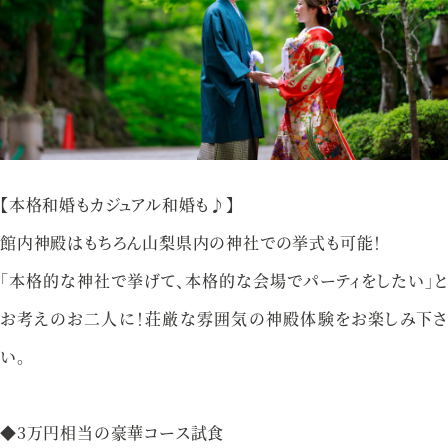
アクセス
プライバシーポリシー
ご参列の皆さまへ
採用情報
ご不明な点やご相談など、
【本格和婚もカジュアル和婚も♪】
お気軽にお問い合わせください
館内神殿はもちろん山梨県内の神社での挙式も可能！
「本格的な神社で挙げて、本格的な会場でパーティをしたい」と
お考えのお二人に！荘厳な雰囲気の神殿体験をお楽しみ下さ
ブライダルフェア
来館予約
い。
◆3万円相当の豪華コース試食