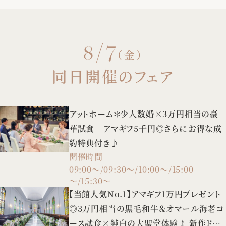
8/7
（金）
同日開催のフェア
アットホーム＊少人数婚×3万円相当の豪
華試食 アマギフ5千円◎さらにお得な成
約特典付き♪
開催時間
09:00～/09:30～/10:00～/15:00
～/15:30～
【当館人気No.1】アマギフ1万円プレゼント
◎3万円相当の黒毛和牛＆オマール海老コ
ース試食×純白の大聖堂体験♪ 新作ドレ