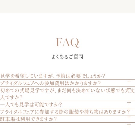
【選べる多彩なパーティー会場】完成したばかりの披露宴会
場にて、誰よりも早く披露宴を体験していただきます。演出
【初めての来館におすすめ★7000組を見届けた安心の総合式
や雰囲気で選べる3つの会場を、ゲストの方々の気持ちになり
場】お見積りや会場の空き状況、演出・進行など何でもご相
きって至上の空間を体感してください♪
談お待ちしております！おふたりとゲストの事を一番に考え
【純白大聖堂で挙式体験】ステンドグラスから射し込む温か
てご提案させていただきます。是非お気軽にご相談下さい。
よくあるご質問
な自然光が、花嫁様をより美しく魅せる。聖歌隊による生
歌・生演奏が荘厳な雰囲気を創り出します。某有名映画でも
使われた大聖堂を是非体験して下さい。
見学を希望していますが、予約は必要でしょうか？
ブライダルフェアへの参加費用はかかりますか？
はい、見学は完全予約制です。ウェブサイトのブライダルフ
初めての式場見学ですが、まだ何も決めていない状態でも大丈
いいえ、参加は無料です。どなたでも気軽にご参加いただけ
【黒毛和牛コース*忘れられない美食を体験】「あの味が忘れ
ェアページから、または電話でご予約いただけます。
夫ですか？
ます。
られない」と絶賛される美食は、ゲスト想いのおふたりにぴ
一人でも見学は可能ですか？
もちろん大丈夫です。初めての見学やまだ決めていない方も
ったり。季節毎に旬の食材を取り入れる、ゲスト様への最上
ブライダルフェアに参加する際の服装や持ち物はありますか？
はい、お一人でもご見学いただけます。ご家族やご兄弟との
多くいらっしゃいます。実際の会場を見てイメージを膨らま
級のおもてなしをご堪能下さい。
駐車場は利用できますか？
特に指定はございません。普段着でお越しいただければ結構
見学も歓迎いたします。
せることは重要です。安心してお越しください。
はい、200台収容可能な駐車場をご用意しております。ご自
です。
【おふたりらしい会場のイメージをご提案】専属のプランナ
由にご利用ください。