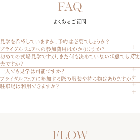
よくあるご質問
見学を希望していますが、予約は必要でしょうか？
ブライダルフェアへの参加費用はかかりますか？
はい、見学は完全予約制です。ウェブサイトのブライダルフ
初めての式場見学ですが、まだ何も決めていない状態でも大丈
いいえ、参加は無料です。どなたでも気軽にご参加いただけ
ェアページから、または電話でご予約いただけます。
夫ですか？
ます。
一人でも見学は可能ですか？
もちろん大丈夫です。初めての見学やまだ決めていない方も
ブライダルフェアに参加する際の服装や持ち物はありますか？
お見積りや会場の空き状況、演出・進行などなんでもご相談
はい、お一人でもご見学いただけます。ご家族やご兄弟との
多くいらっしゃいます。実際の会場を見てイメージを膨らま
駐車場は利用できますか？
ください！ゲストの事を考えてご提案させていただきます。
特に指定はございません。普段着でお越しいただければ結構
見学も歓迎いたします。
せることは重要です。安心してお越しください。
結婚式場見学における「わからないこと」を一緒に解消しま
はい、200台収容可能な駐車場をご用意しております。ご自
です。
しょう！
由にご利用ください。
アクセス情報はこちらご確認ください
パーティ直前の6つのバリエーション豊富な披露宴会場を、じ
っくり見学♪お二人こだわりの会場やコーディネートが見つか
るはず！圧巻の映像演出体験もご覧いただけます♪