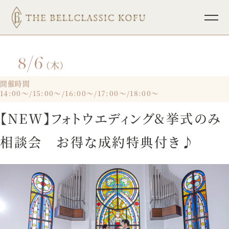
8/6
TOP
ブライダルフェア
（木）
挙式
パーティレポート
開催時間
14:00～/15:00～/16:00～/17:00～/18:00～
披露宴
少人数ウェディング
【NEW】フォトウエディング&挙式のみ
料理
フォトウェディング
相談会 お得な成約特典付き♪
ドレス
インフォメーション
ホスピタリティ
宴会・会議
プラン