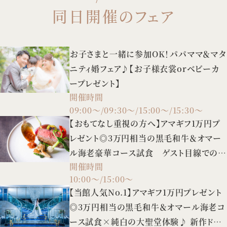
同日開催のフェア
お子さまと一緒に参加OK！パパママ＆マタ
ニティ婚フェア♪【お子様衣裳orベビーカ
ープレゼント】
開催時間
09:00～/09:30～/15:00～/15:30～
【おもてなし重視の方へ】アマギフ1万円プ
レゼント◎3万円相当の黒毛和牛＆オマー
ル海老豪華コース試食 ゲスト目線での会
開催時間
場見学も♪
10:00～/15:00～
【当館人気No.1】アマギフ1万円プレゼント
◎3万円相当の黒毛和牛＆オマール海老コ
ース試食×純白の大聖堂体験♪ 新作ドレ