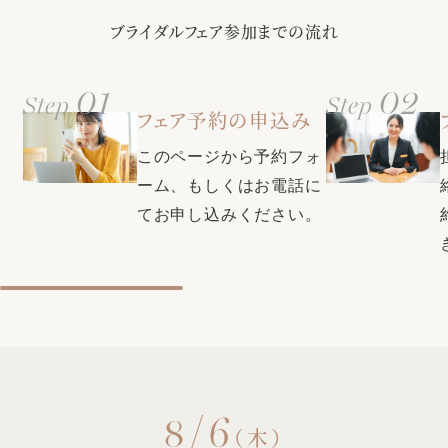
ゲスト様に安心してご参列いただけるよう、全館バリアフリ
ブライダルフェア参加までの流れ
ー・親族控室・ゲスト控室・着付室（ヘアメイクや着付の美
容師もご用意）・更衣室など完備。甲府駅から徒歩3分・無料
駐車場（200台）でアクセス面も◎
01
02
Step
Step
クチコミで本番満足度1位・衣装満足度1位・コストパフォー
フェア予約の申込み
マンス部門1位の式場に選ばれました。今後もたくさんの新郎
新婦様へ素敵な結婚式をお届け致します。
このページから予約フォ
ーム、もしくはお電話に
【口コミで衣裳満足度1位の式場★県内最大級衣裳サロンをご
てお申し込みください。
案内】自由に選べる圧巻の300着。全国約40のグループ式場
から取り寄せ可能＆新たに話題の韓国ドレスや人気ブランド
ドレスも入荷！おふたりの運命の1着が見つかります♪
8/6
（木）