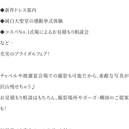
資料請求
お問い合わせ
◆新作ドレス案内
◆純白大聖堂の感動挙式体験
◆コスパNo.1式場によるお見積もり相談会
ベルクラシック甲府
など…
山梨県甲府市丸の内1-1-17
充実のブライダルフェア！
055-254-1000
Tel.
チャペルや披露宴会場での撮影も可能だから、素敵な写真が
営業時間：
9：00〜18：00（無休）
沢山残せちゃう♪
お見積もり相談はもちろん、撮影場所やポーズ・構図のご提案
も！