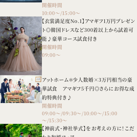
開催時間
スの試着や3タイプの会場案内など、憧れ
10:00～/15:00～
花嫁FULL体験BIGフェア！
【衣裳満足度No.1】アマギフ1万円プレゼン
ト◎韓国ドレスなど300着以上から試着可
能♪豪華コース試食付き
開催時間
09:00～
アットホーム＊少人数婚×3万円相当の豪
華試食 アマギフ5千円◎さらにお得な成
約特典付き♪
開催時間
09:00～/09:30～/10:00～/15:00
～/15:30～
【神前式・神社挙式】をお考えの方に！こだ