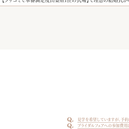
見学を希望していますが、予約
ブライダルフェアへの参加費用
はい、見学は完全予約制です。