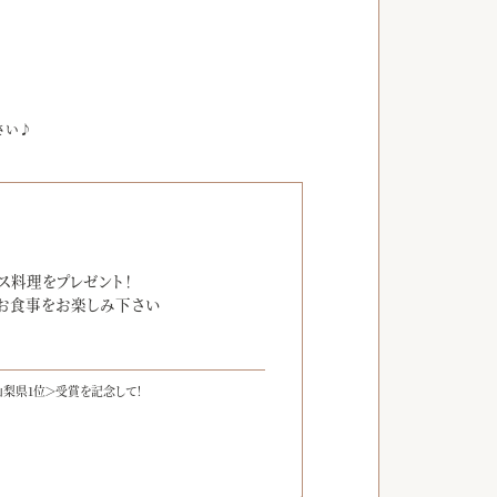
さい♪
】
ス料理をプレゼント！
お食事をお楽しみ下さい
梨県1位＞受賞を記念して！