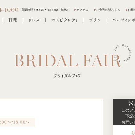
4-1000
営業時間：
9：00〜18：00（無休）
アクセス
ご参列の皆さまへ
お得
料理
ドレス
ホスピタリティ
プラン
パーティレ
ブライダルフェア
8
このフ
下記
7:00～/18:00～
お問い