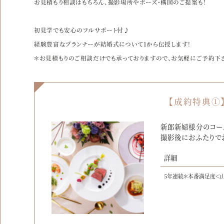
お見積もり相談はもちろん、撮影場所やポーズ・構図のご提案も！
初見学でも安心のフルサポート付♪
経験豊富なプランナーが結婚式について1から伝授します！
＊お見積もりのご相談だけでも承っておりますので、お気軽にご予約下
【成約特典①
新郎新婦様分のコー
撮影後におふたりで
詳細
5年連続＊本番満足度＜山