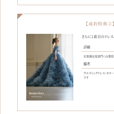
【成約特典②
さらに2着目のドレス
詳細
衣裳満足度部門＜山梨県
備考
ウエディングドレス・カラ
です