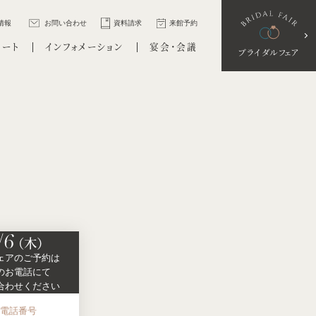
情報
お問い合わせ
資料請求
来館予約
ポート
インフォメーション
宴会・会議
ブライダルフェア
/6
（木）
ェアの
ご予約は
の
お電話にて
合わせください
お電話番号