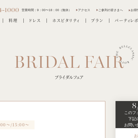
4-1000
営業時間：
9：00〜18：00（無休）
アクセス
ご参列の皆さまへ
お得
料理
ドレス
ホスピタリティ
プラン
パーティレ
ブライダルフェア
8
このフ
下記
:00～/15:00～
お問い