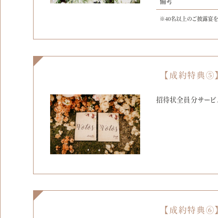
備考
※40名以上のご披露宴
【成約特典⑤
招待状全員分サービ
【成約特典⑥