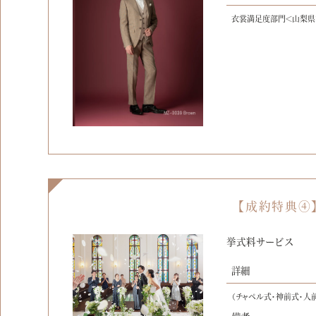
衣裳満足度部門＜山梨県
【成約特典④
挙式料サービス
詳細
（チャペル式・神前式・人