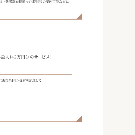
検討・新郎新婦様揃って3時間程の案内可能な方に
】
最大142万円分のサービス！
＜山梨県1位＞受賞を記念して！