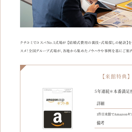
クチコミでコスパNo.1式場が 【結婚式費用の裏技・式場探しの秘訣
スメ！全国グループ式場が、各地から集めたノウハウや事例を基にご案内
【来館特典】
5年連続＊本番満足
詳細
1件目来館でAmazonギ
備考