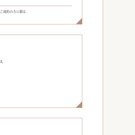
をご成約の方に限る
】
ス
】