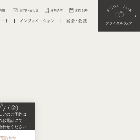
情報
お問い合わせ
資料請求
来館予約
ポート
インフォメーション
宴会・会議
ブライダルフェア
/7
（金）
ェアの
ご予約は
の
お電話にて
合わせください
お電話番号