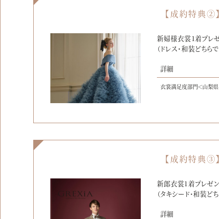
【成約特典②
新婦様衣裳1着プレゼ
（ドレス・和装どちらで
詳細
衣裳満足度部門＜山梨県
【成約特典③
新郎衣裳1着プレゼン
（タキシード・和装どち
詳細