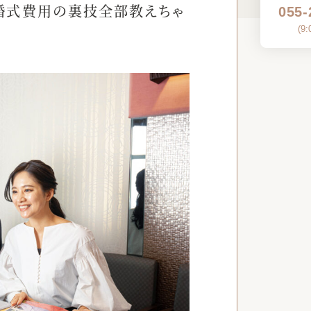
婚式費用の裏技全部教えちゃ
055-
(
9: