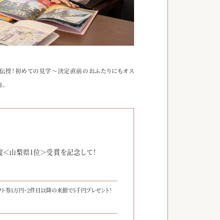
】を伝授！初めての見学～決定直前のおふたりにもオス
。
度＜山梨県1位＞受賞を記念して！
フト券1万円・2件目以降の来館で5千円プレゼント！