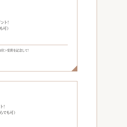
】
ント！
も可）
1位＞受賞を記念して！
】
ト！
らでも可）