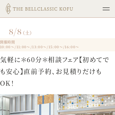
8/8
TOP
ブライダルフェア
（土）
挙式
パーティレポート
開催時間
10:00～/11:00～/13:00～/15:00～/16:00～
披露宴
少人数ウェディング
気軽に＊60分＊相談フェア【初めてで
料理
フォトウェディング
も安心】直前予約、お見積りだけも
ドレス
インフォメーション
OK！
ホスピタリティ
宴会・会議
プラン