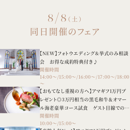
8/8
（土）
同日開催のフェア
【NEW】フォトウエディング&挙式のみ相談
会 お得な成約特典付き♪
開催時間
14:00～/15:00～/16:00～/17:00～/18:00
～
【おもてなし重視の方へ】アマギフ1万円プ
レゼント◎3万円相当の黒毛和牛＆オマー
ル海老豪華コース試食 ゲスト目線での会
開催時間
場見学も♪
10:00～/15:00～