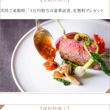
資料請求
お問い合わせ
次回ご来館時、「3万円相当の豪華試食」を無料プレゼント
ベルクラシック甲府
山梨県甲府市丸の内1-1-17
055-254-1000
Tel.
営業時間：
9：00〜18：00（無休）
【成約特典①】