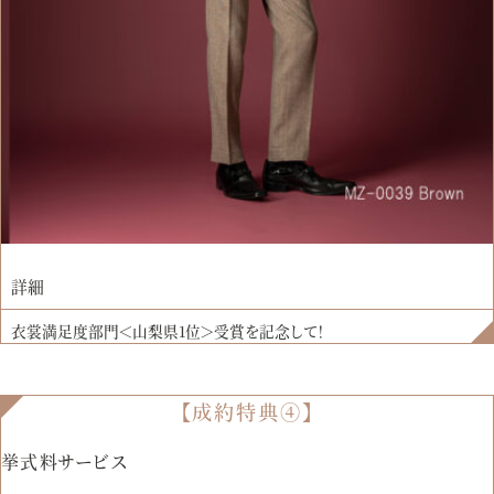
詳細
衣裳満足度部門＜山梨県1位＞受賞を記念して！
【成約特典④】
挙式料サービス