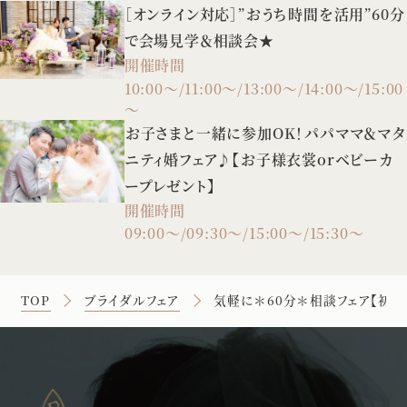
［オンライン対応］”おうち時間を活用”60分
で会場見学＆相談会★
開催時間
10:00～/11:00～/13:00～/14:00～/15:00
～
お子さまと一緒に参加OK！パパママ＆マタ
ニティ婚フェア♪【お子様衣裳orベビーカ
ープレゼント】
開催時間
09:00～/09:30～/15:00～/15:30～
TOP
ブライダルフェア
気軽に＊60分＊相談フェア【初め