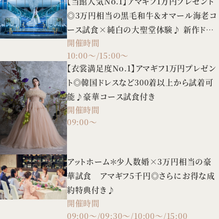
【当館人気No.1】アマギフ1万円プレゼント
◎3万円相当の黒毛和牛＆オマール海老コ
ース試食×純白の大聖堂体験♪ 新作ドレ
開催時間
スの試着や3タイプの会場案内など、憧れ
10:00～/15:00～
花嫁FULL体験BIGフェア！
【衣裳満足度No.1】アマギフ1万円プレゼン
ト◎韓国ドレスなど300着以上から試着可
能♪豪華コース試食付き
開催時間
09:00～
アットホーム＊少人数婚×3万円相当の豪
華試食 アマギフ5千円◎さらにお得な成
約特典付き♪
開催時間
09:00～/09:30～/10:00～/15:00