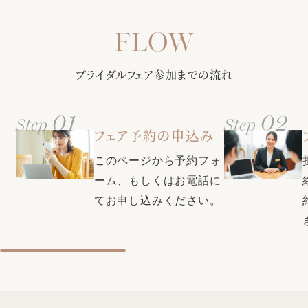
【選べる多彩なバリエーション】定番から最新トレンドまで
ースタイルもご提案します!
さまざまな商品をご紹介！フレンチ・和・和洋折衷からお選
び頂ける料理はゲストからも大好評♪料理長との打ち合わせで
甲府駅徒歩3分・無料駐車場（200台）で全ゲスト様に安心◎
おふたりだけのオリジナルメニューも！
ブライダルフェア参加までの流れ
更に全館バリアフリー・親族控室・ゲスト控室・着付室（ヘ
アメイク・着付美容師もご用意）など完備し、ふたりにもゲ
ストにも負担を掛けない設備が充実
01
02
Step
Step
クチコミで本番満足度1位・衣装満足度1位・コストパフォー
フェア予約の申込み
マンス部門1位の式場に選ばれた同会場。素敵な結婚式をお得
【口コミで衣裳満足度1位の式場★県内最大級衣裳サロンをご
に叶える特典も充実♪お気軽にプランナーにお問い合わせくだ
このページから予約フォ
案内】自由に選べる圧巻の300着。全国約40のグループ式場
さい。
から取り寄せ可能＆新たに話題の韓国ドレスや人気ブランド
ーム、もしくはお電話に
ドレスも入荷！おふたりの運命の1着が見つかります♪
てお申し込みください。