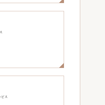
】
ス
】
ービス