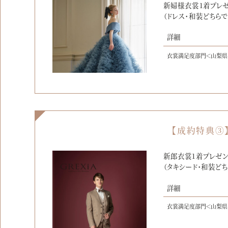
新婦様衣裳1着プレゼ
（ドレス・和装どちらで
詳細
衣裳満足度部門＜山梨県
【成約特典③
新郎衣裳1着プレゼン
（タキシード・和装どち
詳細
衣裳満足度部門＜山梨県