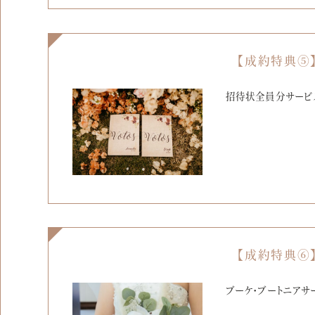
【成約特典⑤
招待状全員分サービ
【成約特典⑥
ブーケ・ブートニアサ