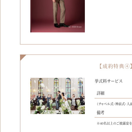
【成約特典④
挙式料サービス
詳細
（チャペル式・神前式・人
備考
※40名以上のご披露宴