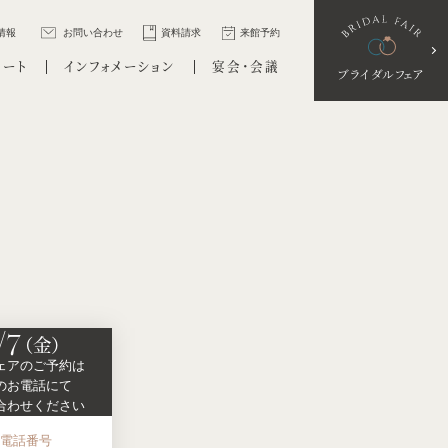
情報
お問い合わせ
資料請求
来館予約
ポート
インフォメーション
宴会・会議
ブライダルフェア
/7
（金）
ェアの
ご予約は
の
お電話にて
合わせください
お電話番号