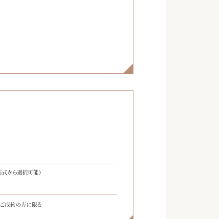
】
前式から選択可能）
をご成約の方に限る