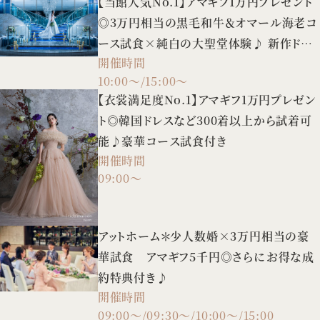
【当館人気No.1】アマギフ1万円プレゼント
◎3万円相当の黒毛和牛＆オマール海老コ
ース試食×純白の大聖堂体験♪ 新作ドレ
開催時間
スの試着や3タイプの会場案内など、憧れ
10:00～/15:00～
花嫁FULL体験BIGフェア！
【衣裳満足度No.1】アマギフ1万円プレゼン
ト◎韓国ドレスなど300着以上から試着可
能♪豪華コース試食付き
開催時間
09:00～
アットホーム＊少人数婚×3万円相当の豪
華試食 アマギフ5千円◎さらにお得な成
約特典付き♪
開催時間
09:00～/09:30～/10:00～/15:00