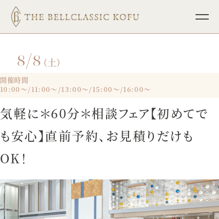
8/8
TOP
ブライダルフェア
（土）
挙式
パーティレポート
開催時間
10:00～/11:00～/13:00～/15:00～/16:00～
披露宴
少人数ウェディング
気軽に＊60分＊相談フェア【初めてで
料理
フォトウェディング
も安心】直前予約、お見積りだけも
ドレス
インフォメーション
OK！
ホスピタリティ
宴会・会議
プラン