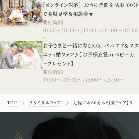
［オンライン対応］”おうち時間を活用”60分
で会場見学＆相談会★
開催時間
10:00～/11:00～/13:00～/14:00～/15:00
～
お子さまと一緒に参加OK！パパママ＆マタ
ニティ婚フェア♪【お子様衣裳orベビーカ
ープレゼント】
開催時間
09:00～/09:30～/15:00～/15:30～
TOP
ブライダルフェア
気軽に＊60分＊相談フェア【初め