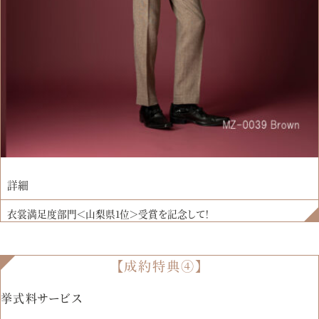
詳細
衣裳満足度部門＜山梨県1位＞受賞を記念して！
【成約特典④】
挙式料サービス