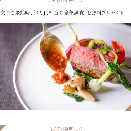
資料請求
お問い合わせ
次回ご来館時、「3万円相当の豪華試食」を無料プレゼント
ベルクラシック甲府
山梨県甲府市丸の内1-1-17
055-254-1000
Tel.
営業時間：
9：00〜18：00（無休）
【成約特典①】