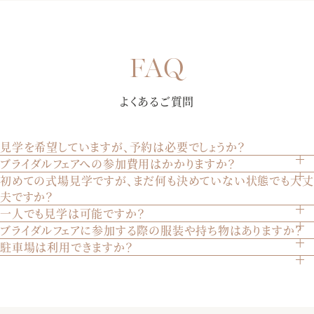
【選べる多彩なパーティー会場】完成したばかりの披露宴会
場にて、誰よりも早く披露宴を体験していただきます。演出
【初めての来館におすすめ★7000組を見届けた安心の総合式
や雰囲気で選べる3つの会場を、ゲストの方々の気持ちになり
よくあるご質問
場】お見積りや会場の空き状況、演出・進行など何でもご相
きって至上の空間を体感してください♪
談お待ちしております！おふたりとゲストの事を一番に考え
【純白大聖堂で挙式体験】ステンドグラスから射し込む温か
てご提案させていただきます。是非お気軽にご相談下さい。
見学を希望していますが、予約は必要でしょうか？
な自然光が、花嫁様をより美しく魅せる。聖歌隊による生
ブライダルフェアへの参加費用はかかりますか？
はい、見学は完全予約制です。ウェブサイトのブライダルフ
歌・生演奏が荘厳な雰囲気を創り出します。某有名映画でも
初めての式場見学ですが、まだ何も決めていない状態でも大丈
いいえ、参加は無料です。どなたでも気軽にご参加いただけ
ェアページから、または電話でご予約いただけます。
使われた大聖堂を是非体験して下さい。
夫ですか？
ます。
一人でも見学は可能ですか？
もちろん大丈夫です。初めての見学やまだ決めていない方も
ブライダルフェアに参加する際の服装や持ち物はありますか？
はい、お一人でもご見学いただけます。ご家族やご兄弟との
多くいらっしゃいます。実際の会場を見てイメージを膨らま
駐車場は利用できますか？
特に指定はございません。普段着でお越しいただければ結構
見学も歓迎いたします。
せることは重要です。安心してお越しください。
はい、200台収容可能な駐車場をご用意しております。ご自
です。
【おふたりらしい会場のイメージをご提案】専属のプランナ
由にご利用ください。
ーが写真などで挙式当日のイメージを膨らませながら会場を
アクセス情報はこちらご確認ください
ご案内。当日の流れをお伝えしながら、会場ごとのパーティ