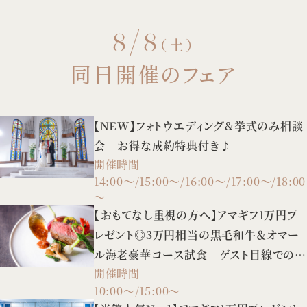
8/8
（土）
同日開催のフェア
【NEW】フォトウエディング&挙式のみ相談
会 お得な成約特典付き♪
開催時間
14:00～/15:00～/16:00～/17:00～/18:00
～
【おもてなし重視の方へ】アマギフ1万円プ
レゼント◎3万円相当の黒毛和牛＆オマー
ル海老豪華コース試食 ゲスト目線での会
開催時間
場見学も♪
10:00～/15:00～