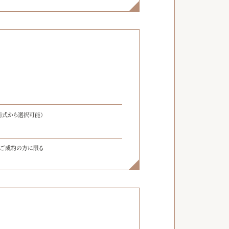
】
前式から選択可能）
をご成約の方に限る
】