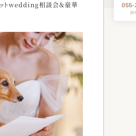
ットwedding相談会＆豪華
055-
(
9: