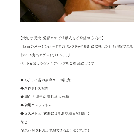
【大切な愛犬・愛猫とのご結婚式をご希望の方向け】
「15mのバージンロードでのリングドッグを記録に残したい！」「緑溢れ
わいい演出でゲストもほっこり♪
ペットも楽しめるウエディングをご提案致します！
◆3万円相当の豪華コース試食
◆新作ドレス案内
◆純白大聖堂の感動挙式体験
◆会場コーディネート
◆コスパNo.1式場によるお見積もり相談会
など…
憧れ花嫁をFULL体験できるよくばりフェア！