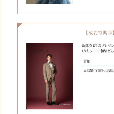
【成約特典③
新郎衣裳1着プレゼン
（タキシード・和装どち
詳細
衣裳満足度部門＜山梨県