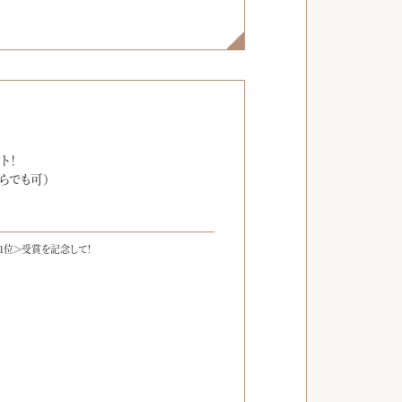
】
ト！
らでも可）
1位＞受賞を記念して！