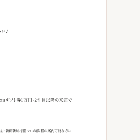
さい♪
】
zonギフト券1万円・2件目以降の来館で
検討・新郎新婦様揃って3時間程の案内可能な方に