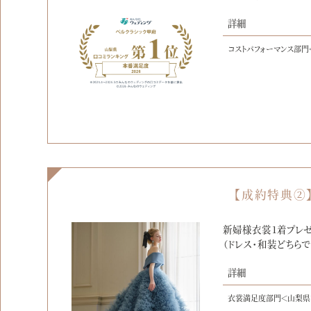
詳細
コストパフォーマンス部門
【成約特典②
新婦様衣裳1着プレゼ
（ドレス・和装どちらで
詳細
衣裳満足度部門＜山梨県