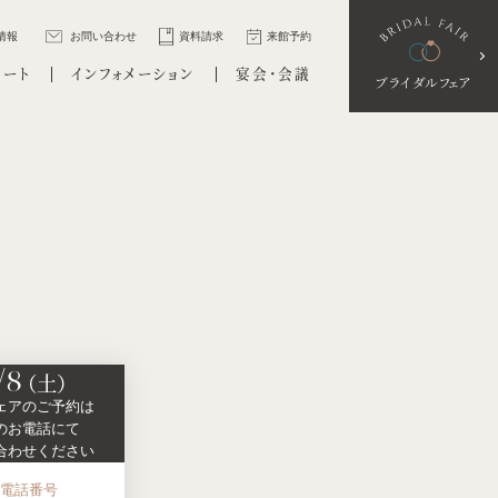
情報
お問い合わせ
資料請求
来館予約
ポート
インフォメーション
宴会・会議
ブライダルフェア
/8
（土）
ェアの
ご予約は
の
お電話にて
合わせください
お電話番号