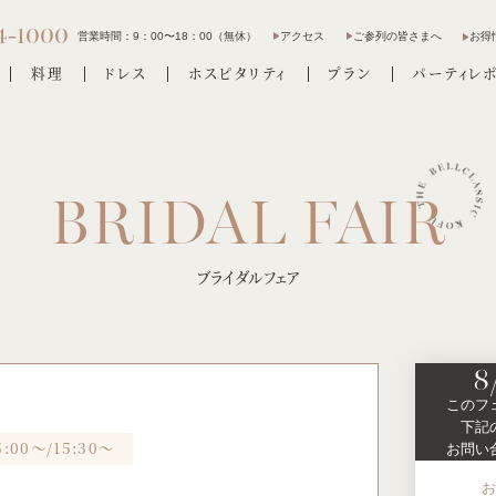
4-1000
営業時間：
9：00〜18：00（無休）
アクセス
ご参列の皆さまへ
お得
料理
ドレス
ホスピタリティ
プラン
パーティレ
ブライダルフェア
8
このフ
下記
5:00～/15:30～
お問い