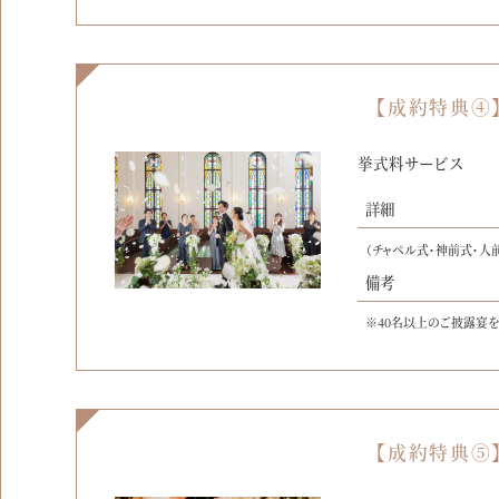
【成約特典④
挙式料サービス
詳細
（チャペル式・神前式・人
備考
※40名以上のご披露宴
【成約特典⑤