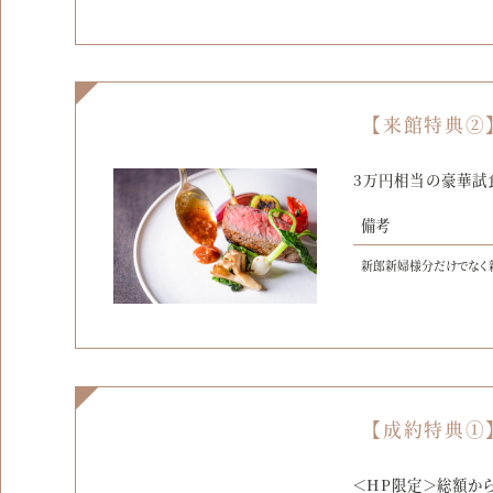
【来館特典②
3万円相当の豪華試
備考
新郎新婦様分だけでなく
【成約特典①
＜HP限定＞総額から