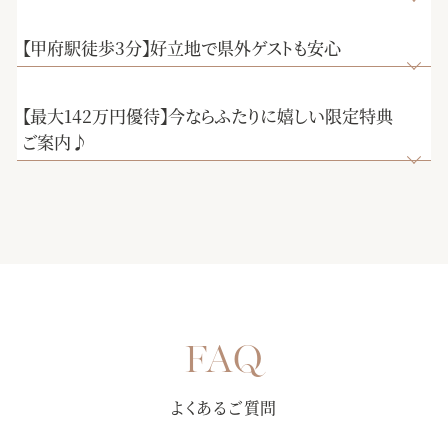
【甲府駅徒歩3分】好立地で県外ゲストも安心
【最大142万円優待】今ならふたりに嬉しい限定特典
ご案内♪
【選べる多彩なパーティー会場】完成したばかりの披露宴会
場にて、誰よりも早く披露宴を体験していただきます。演出
【初めての来館におすすめ★7000組を見届けた安心の総合式
や雰囲気で選べる3つの会場を、ゲストの方々の気持ちになり
場】お見積りや会場の空き状況、演出・進行など何でもご相
きって至上の空間を体感してください♪
談お待ちしております！おふたりとゲストの事を一番に考え
【純白大聖堂で挙式体験】ステンドグラスから射し込む温か
てご提案させていただきます。是非お気軽にご相談下さい。
よくあるご質問
な自然光が、花嫁様をより美しく魅せる。聖歌隊による生
歌・生演奏が荘厳な雰囲気を創り出します。某有名映画でも