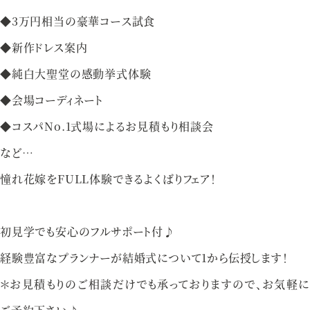
資料請求
お問い合わせ
◆3万円相当の豪華コース試食
◆新作ドレス案内
◆純白大聖堂の感動挙式体験
ベルクラシック甲府
◆会場コーディネート
◆コスパNo.1式場によるお見積もり相談会
山梨県甲府市丸の内1-1-17
055-254-1000
など…
Tel.
憧れ花嫁をFULL体験できるよくばりフェア！
営業時間：
9：00〜18：00（無休）
初見学でも安心のフルサポート付♪
経験豊富なプランナーが結婚式について1から伝授します！
＊お見積もりのご相談だけでも承っておりますので、お気軽に