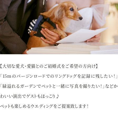
アクセス
プライバシーポリシー
ご参列の皆さまへ
採用情報
ご不明な点やご相談など、
お気軽にお問い合わせください
【大切な愛犬・愛猫とのご結婚式をご希望の方向け】
「15mのバージンロードでのリングドッグを記録に残したい！」
「緑溢れるガーデンでペットと一緒に写真を撮りたい！」などか
ブライダルフェア
来館予約
わいい演出でゲストもほっこり♪
ペットも楽しめるウエディングをご提案致します！