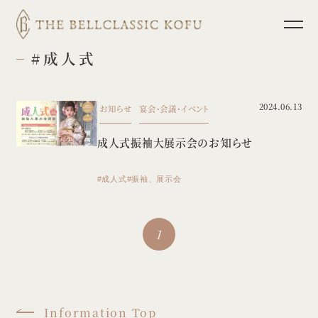
#成人式
TOP
ブライダルフェア
2024.06.13
お知らせ
宴会・会議・イベント
挙式
パーティレポート
成人式振袖大展示会のお知らせ
披露宴
少人数ウェディング
料理
フォトウェディング
#成人式
#振袖、展示会
ドレス
インフォメーション
1
ホスピタリティ
宴会・会議
プラン
Information Top