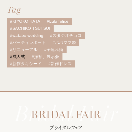
資料請求
お問い合わせ
Tag
#KIYOKO HATA
#Lulu felice
#SACHIKO TSUTSUI
#watabe wedding
#スタジオチョコ
ベルクラシック甲府
#パーティレポート
#パパママ婚
#リニューアル
#子連れ婚
山梨県甲府市丸の内1-1-17
#成人式
#振袖、展示会
055-254-1000
#新作タキシード
#新作ドレス
Tel.
営業時間：
9：00〜18：00（無休）
ブライダルフェア