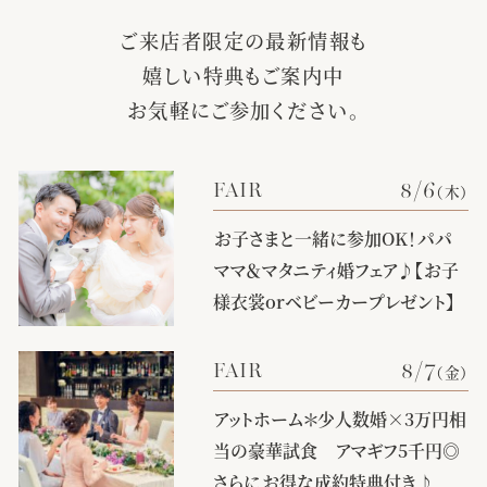
ご来店者限定の最新情報も
嬉しい特典もご案内中
お気軽にご参加ください。
8/6
FAIR
（木）
お子さまと一緒に参加OK！パパ
ママ＆マタニティ婚フェア♪【お子
様衣裳orベビーカープレゼント】
class="img">
8/7
FAIR
（金）
アットホーム＊少人数婚×3万円相
当の豪華試食 アマギフ5千円◎
さらにお得な成約特典付き♪