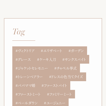
資料請求
お問い合わせ
Tag
ベルクラシック甲府
山梨県甲府市丸の内1-1-17
055-254-1000
ヴィクトリア
エリザベート
ガーデン
Tel.
グレース
ケーキ入刀
サンクスバイト
営業時間：
9：00〜18：00（無休）
ジャケットセレモニー
チャペル挙式
トレーンベアラー
ドレスの色当てクイズ
パパママ婚
ファーストバイト
ファーストミート
ファミリーミート
ベールダウン
ユージェニー