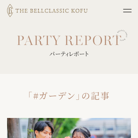
TOP
ブライダルフェア
挙式
パーティレポート
パーティレポート
披露宴
少人数ウェディング
料理
フォトウェディング
ドレス
インフォメーション
「#ガーデン」の記事
ホスピタリティ
宴会・会議
プラン