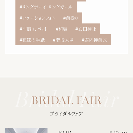
リングボーイ・リングガール
ロケーションフォト
前撮り
前撮り、ペット
和装
武田神社
花嫁の手紙
階段入場
館内神前式
ブライダルフェア
8/9
FAIR