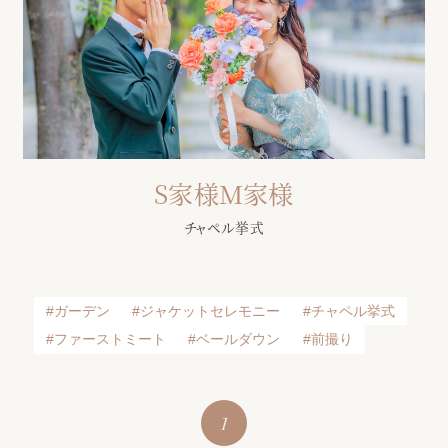
アクセス
プライバシーポリシー
ご参列の皆さまへ
採用情報
S家様M家様
ご不明な点やご相談など、
チャペル挙式
お気軽にお問い合わせください
ガーデン
ジャケットセレモニー
チャペル挙式
ファーストミート
ベールダウン
前撮り
ブライダルフェア
来館予約
1