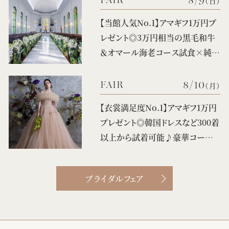
（日）
【当館人気No.1】アマギフ1万円プ
レゼント◎3万円相当の黒毛和牛
＆オマール海老コース試食×純白
の大聖堂体験♪ 新作ドレスの試
class="img">
着や3タイプの会場案内など、憧れ
8/10
FAIR
（月）
花嫁FULL体験BIGフェア！
【衣裳満足度No.1】アマギフ1万円
プレゼント◎韓国ドレスなど300着
以上から試着可能♪豪華コース
試食付き
class="img">
ブライダルフェア