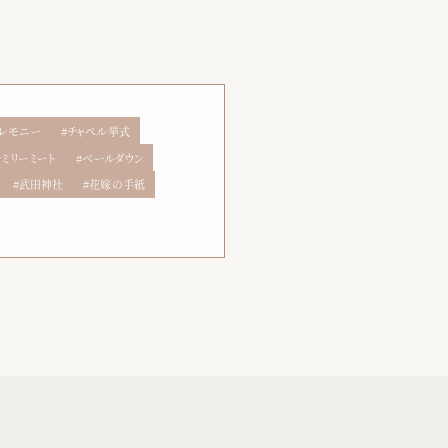
セレモニー
チャペル挙式
ァミリーミート
ベールダウン
武田神社
花嫁の手紙