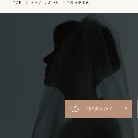
TOP
パーティレポート
#館内神前式
ブライダルフェア