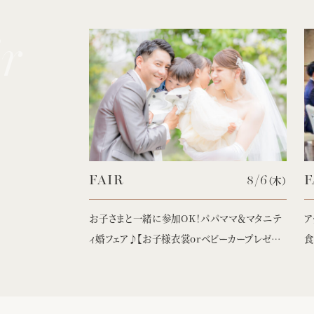
class="img">
cla
8/20
FAIR
8/6
F
（木）
（木）
めてでも安心】直
お子さまと一緒に参加OK！パパママ＆マタニテ
ア
ィ婚フェア♪【お子様衣裳orベビーカープレゼン
食
ト】
き