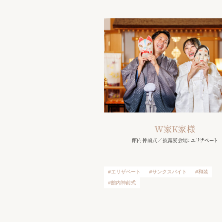
W家K家様
館内神前式
／
披露宴会場：エリザベート
エリザベート
サンクスバイト
和装
館内神前式