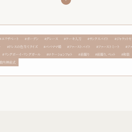
エリザベート
ガーデン
グレース
ケーキ入刀
サンクスバイト
ジャケット
ー
ドレスの色当てクイズ
パパママ婚
ファーストバイト
ファーストミート
フ
リングボーイ・リングガール
ロケーションフォト
前撮り
前撮り、ペット
和装
館内神前式