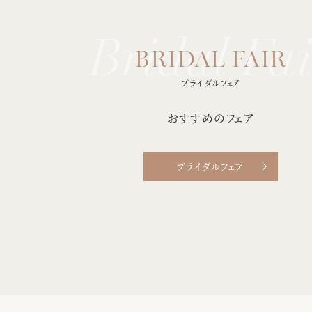
ブライダルフェア
おすすめのフェア
ブライダルフェア
mg">
class="img">
R
8/19
FAIR
（水）
満足度No.1】アマギフ1万円プレゼント◎
気軽に＊60分＊相談フェア【初
レスなど300着以上から試着可能♪豪華
前予約、お見積りだけもOK！
ス試食付き