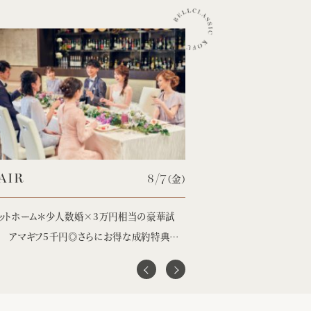
ss="img">
class="img">
AIR
8/7
FAIR
（金）
ットホーム＊少人数婚×3万円相当の豪華試
【NEW】フォトウエディ
 アマギフ5千円◎さらにお得な成約特典付
お得な成約特典付き♪
♪