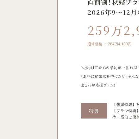
直前割！秋婚プラ
2026年9～12
259万2,
284万4,100
＼公式HPからの予約が一番お得
「お得に結婚式を挙げたい」そんな
よる花嫁応援プラン！
【来館特典】対
特典
【プラン特典
待・宿泊ご優