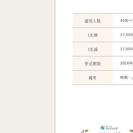
適用人数
40名〜
1名増
17,60
1名減
17,60
挙式期間
202
備考
時期・