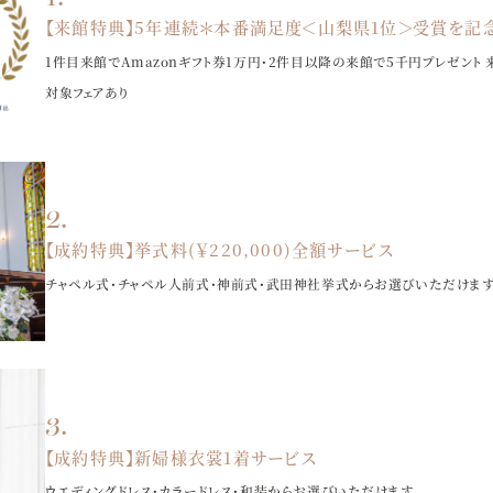
【来館特典】5年連続＊本番満足度＜山梨県1位＞受賞を記念
1件目来館でAmazonギフト券1万円・2件目以降の来館で5千円プレゼント
対象フェアあり
【成約特典】挙式料(￥220,000)全額サービス
チャペル式・チャペル人前式・神前式・武田神社挙式からお選びいただけま
【成約特典】新婦様衣裳1着サービス
ウエディングドレス・カラードレス・和装からお選びいただけます