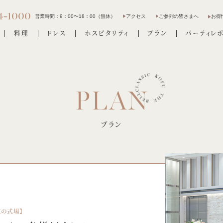
4-1000
営業時間：
9：00〜18：00（無休）
アクセス
ご参列の皆さまへ
お得
料理
ドレス
ホスピタリティ
プラン
パーティレ
プラン
位の式場】