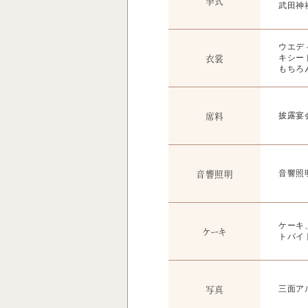
挙式
武田神
ウエデ
衣裳
キシー
もちろ
席料
披露宴
音響照明
音響照
ケーキ
ケーキ
トバイ
写真
三面ア