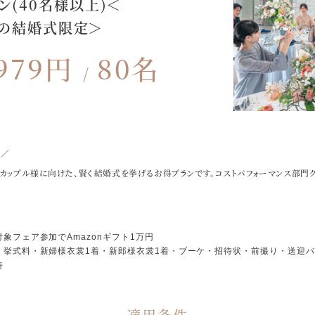
ン(40名様以上)＜
月の結婚式限定＞
979
80
！／
カップル様に向けた、賢く結婚式を挙げるお得プランです。コストパフォーマンス部門
象フェア参加でAmazonギフト1万円
】挙式料・新婦様衣裳1着・新郎様衣裳1着・ブーケ・招待状・前撮り・送迎バ
待