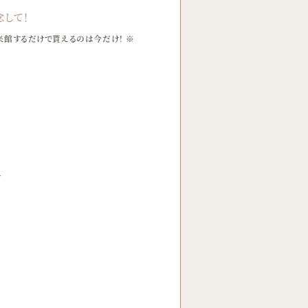
して！
 来館するだけで貰えるのは今だけ！ ※
す